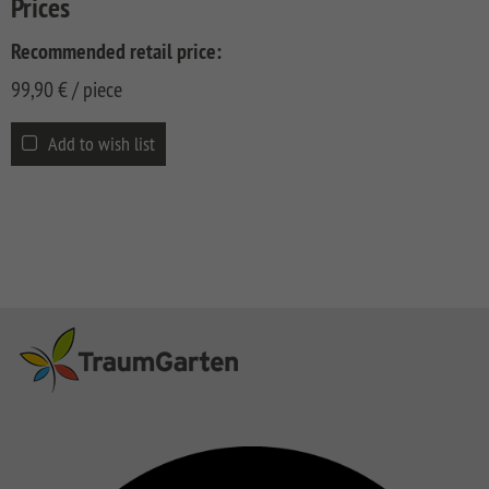
Prices
CLASSIC
Co
Recommended retail price:
SYSTEM
LICHT
99,90
€
/ piece
SYSTEM
NEO
Add to wish list
HOLZ
SYSTEM
RHOMBUS
HOLZ
SYSTEM
HOLZ