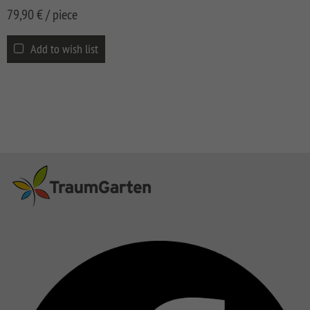
CLASSIC
Co
79,90
€
/ piece
SYSTEM
LICHT
Add to wish list
SYSTEM
NEO
HOLZ
SYSTEM
RHOMBUS
HOLZ
SYSTEM
HOLZ