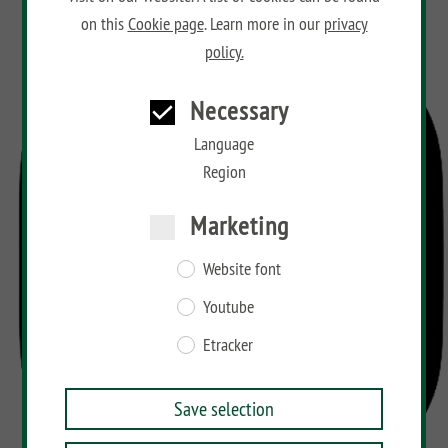
on this
Cookie page
. Learn more in our
privacy
policy.
Necessary
Language
Region
Marketing
Website font
Youtube
Etracker
Save selection