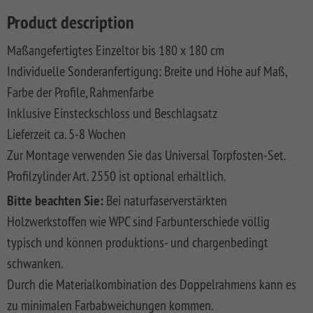
LONGLIFE
SQUADRA
WPC
LONGLIFE
Front
DREAMDECK
SYSTEM
ROMO
Privacy
Fences
CLEO
Garden
PRESTIGE
BINTO
Playground
Product description
BOARD
Fence
Fences
System
XL
DESIGN
Synthetic
LONGLIFE
Made
DREAMDECK
WINNETOO
Planters
Maßangefertigtes Einzeltor bis 180 x 180 cm
SYSTEM
WPC
Mesh
CARA
Of
WPC
Individuelle Sonderanfertigung: Breite und Höhe auf Maß,
SYSTEM
RHOMBUS
ALU
Fences
XL
WPC
PLATINUM
WINNETOO
Thermoholz
BOARD
And
PRO
Pflanzkästen
Farbe der Profile, Rahmenfarbe
SYSTEM
JUMBO
WEAVE
Softwood
LONGLIFE
Metal
DREAMDECK
Inklusive Einsteckschloss und Beschlagsatz
SYSTEM
ALU
WPC
LÜX
Fences,
CARA
Wish
WPC
Sandboxes
Rhombus
GLAS
XL
Coulour
SYSTEM
Wooden
BICOLOR
and
Planters
Lieferzeit ca. 5-8 Wochen
list
(0)
SYSTEM
WEAVE
Varnished
RHOMBUS
Front
Playground
Videos
Zur Montage verwenden Sie das Universal Torpfosten-Set.
SYSTEM
SYSTEM
NEO
Front
Garden
DREAMDECK
Equipment
WPC
ALU
ALU
WPC
Softwood
Garden
Fences
WPC
Planters
Profilzylinder Art. 2550 ist optional erhältlich.
Videos
XL
PLUS
PLATINUM
Fences,
Fence
PLUS
Playcenter
VPI
KIBU
Bitte beachten Sie:
And
Bei naturfaserverstärkten
Softwood
Materialkunde
SYSTEM
SYSTEM
SYSTEM
SQUADRA
Thermo-
DREAMDECK
Swings
Planters
Holzwerkstoffen wie WPC sind Farbunterschiede völlig
ALU
FLOW
WPC
Wood
Front
Holz
Lichtsystem
pressure
PLUS
PLATINUM
Fences
Garden
Aufbauanleitungen
typisch und können produktions- und chargenbedingt
Public
impregnated
XL
Fence
RAJA
WPC
Playgrounds
schwanken.
SYSTEM
SYSTEM
Hardwood
Floor
Händlersuche
RHOMBUS
SYSTEM
NEO
AROS
Planks
Durch die Materialkombination des Doppelrahmens kann es
WPC
HOLZ
Händlersuche
zu minimalen Farbabweichungen kommen.
SYSTEM
PLATINUM
RAJA
Bamboo