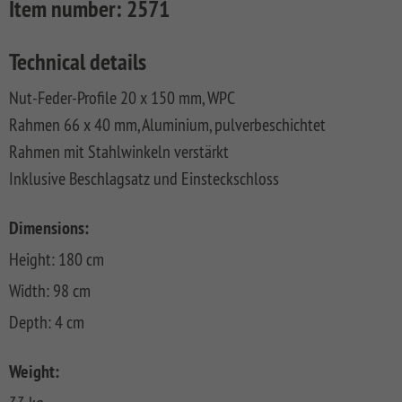
Item number:
2571
CLASSIC
Co
SYSTEM
Technical details
LICHT
SYSTEM
Nut-Feder-Profile 20 x 150 mm, WPC
NEO
Rahmen 66 x 40 mm, Aluminium, pulverbeschichtet
HOLZ
Rahmen mit Stahlwinkeln verstärkt
SYSTEM
Inklusive Beschlagsatz und Einsteckschloss
RHOMBUS
HOLZ
Dimensions:
SYSTEM
HOLZ
Height: 180 cm
Width: 98 cm
Depth: 4 cm
Weight: