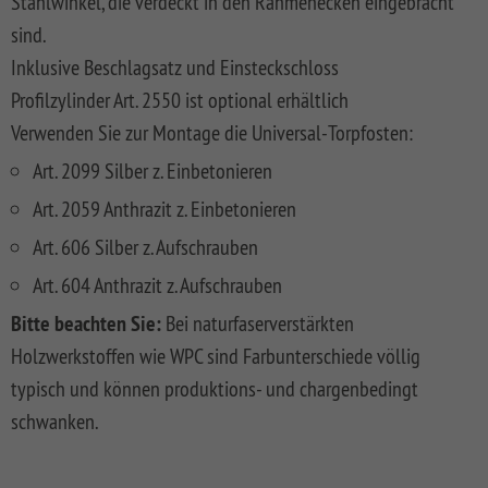
Stahlwinkel, die verdeckt in den Rahmenecken eingebracht
FLOW
SYSTEM
ALU
Floor
Aufbauanleitungen
sind.
SYSTEM
RHOMBUS
XL
Planks
SYSTEM
WPC
HOLZ
Inklusive Beschlagsatz und Einsteckschloss
NEO
XL
RAJA
Kataloge
Hardwood
Profilzylinder Art. 2550 ist optional erhältlich
WPC
SYSTEM
WPC
Floor
PLATINUM
SYSTEM
HOLZ
ALU
Planks
Materialkunde
Verwenden Sie zur Montage die Universal-Torpfosten:
WPC
XL
SYSTEM
CLASSIC
GRAZIA
Art. 2099 Silber z. Einbetonieren
WPC
RAJA
Art. 2059 Anthrazit z. Einbetonieren
PLATINUM
NEO
WPC
XL
DESIGN
Art. 606 Silber z. Aufschrauben
SYSTEM
ARZAGO
Art. 604 Anthrazit z. Aufschrauben
WPC
PLATINUM
GADA
Bitte beachten Sie:
Bei naturfaserverstärkten
Holzwerkstoffen wie WPC sind Farbunterschiede völlig
SYSTEM
XL
WPC
typisch und können produktions- und chargenbedingt
XL
BAMBU
schwanken.
SYSTEM
LETTLAND
WPC
&