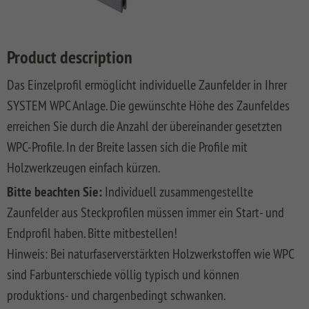
LONGLIFE
SQUADRA
WPC
LONGLIFE
Front
DREAMDECK
SYSTEM
ROMO
Privacy
Fences
CLEO
Garden
PRESTIGE
BINTO
Playground
BOARD
Fence
Fences
System
XL
DESIGN
Synthetic
LONGLIFE
Made
DREAMDECK
WINNETOO
Planters
Product description
SYSTEM
WPC
Mesh
CARA
Of
WPC
SYSTEM
RHOMBUS
ALU
Fences
XL
WPC
PLATINUM
WINNETOO
Thermoholz
Das Einzelprofil ermöglicht individuelle Zaunfelder in Ihrer
BOARD
And
PRO
Pflanzkästen
SYSTEM
JUMBO
WEAVE
Softwood
LONGLIFE
Metal
DREAMDECK
SYSTEM WPC Anlage. Die gewünschte Höhe des Zaunfeldes
SYSTEM
ALU
WPC
LÜX
Fences,
CARA
Wish
WPC
Sandboxes
Rhombus
erreichen Sie durch die Anzahl der übereinander gesetzten
GLAS
XL
Coulour
SYSTEM
Wooden
BICOLOR
and
Planters
list
(0)
SYSTEM
WEAVE
Varnished
RHOMBUS
Front
Playground
Videos
WPC-Profile. In der Breite lassen sich die Profile mit
SYSTEM
SYSTEM
NEO
Front
Garden
DREAMDECK
Equipment
WPC
Holzwerkzeugen einfach kürzen.
ALU
ALU
WPC
Softwood
Garden
Fences
WPC
Planters
Videos
XL
PLUS
PLATINUM
Fences,
Fence
PLUS
Playcenter
Bitte beachten Sie:
Individuell zusammengestellte
VPI
KIBU
And
Softwood
Materialkunde
SYSTEM
SYSTEM
SYSTEM
SQUADRA
Thermo-
DREAMDECK
Swings
Zaunfelder aus Steckprofilen müssen immer ein Start- und
Planters
ALU
FLOW
WPC
Wood
Front
Holz
Lichtsystem
pressure
Endprofil haben. Bitte mitbestellen!
PLUS
PLATINUM
Fences
Garden
Aufbauanleitungen
Public
impregnated
XL
Fence
RAJA
WPC
Playgrounds
Hinweis: Bei naturfaserverstärkten Holzwerkstoffen wie WPC
SYSTEM
SYSTEM
Hardwood
Floor
Händlersuche
sind Farbunterschiede völlig typisch und können
RHOMBUS
SYSTEM
NEO
AROS
Planks
WPC
HOLZ
produktions- und chargenbedingt schwanken.
Händlersuche
SYSTEM
PLATINUM
RAJA
Bamboo