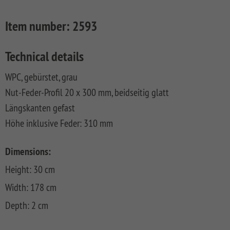
FLOW
SYSTEM
ALU
Floor
Aufbauanleitungen
SYSTEM
RHOMBUS
XL
Planks
Item number:
2593
SYSTEM
WPC
HOLZ
NEO
XL
RAJA
Kataloge
Hardwood
WPC
SYSTEM
WPC
Floor
Technical details
PLATINUM
SYSTEM
HOLZ
ALU
Planks
Materialkunde
WPC
XL
WPC, gebürstet, grau
SYSTEM
CLASSIC
GRAZIA
WPC
RAJA
Nut-Feder-Profil 20 x 300 mm, beidseitig glatt
PLATINUM
NEO
WPC
Längskanten gefast
XL
DESIGN
Höhe inklusive Feder: 310 mm
SYSTEM
ARZAGO
WPC
Dimensions:
PLATINUM
GADA
Height: 30 cm
SYSTEM
XL
WPC
Width: 178 cm
XL
BAMBU
Depth: 2 cm
SYSTEM
LETTLAND
WPC
&