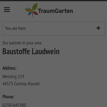
Menu
deutsch
english
français
nederlands
You are here:
Händlerliste
Novelites
Our partner in your area
Anzeige
Baustoffe Laudwein
Privacy
Fences
Item no
SYSTEM
Front
Address:
Fences
Garden
Fences
Westring 219
SYSTEM
LONGLIFE
44575 Castrop-Rauxel
KERAMIK
Fences
LONGLIFE
Decking
Front
SYSTEM
LONGLIFE
Metal
Garden
DREAMDECK
Bin
Phone:
KERAMIK
RIVA
Fences
Fences
ALU
Storage
XL
System
02305445980