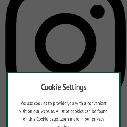
CLASSIC
Co
SYSTEM
LICHT
SYSTEM
NEO
HOLZ
SYSTEM
RHOMBUS
HOLZ
SYSTEM
HOLZ
Cookie Settings
We use cookies to provide you with a convenient
visit on our website. A list of cookies can be found
on this
Cookie page
. Learn more in our
privacy
policy.