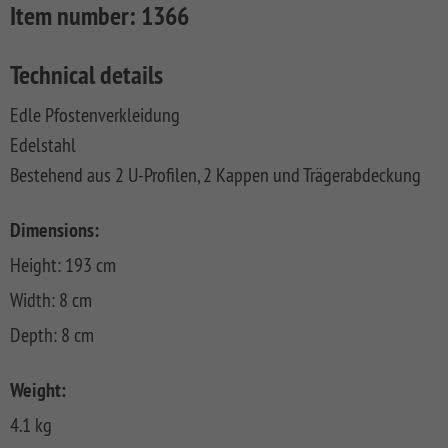
Item number:
1366
FLOW
SYSTEM
ALU
Floor
Aufbauanleitungen
SYSTEM
RHOMBUS
XL
Planks
SYSTEM
WPC
HOLZ
Technical details
NEO
XL
RAJA
Kataloge
Hardwood
WPC
SYSTEM
WPC
Floor
Edle Pfostenverkleidung
PLATINUM
SYSTEM
HOLZ
ALU
Planks
Materialkunde
WPC
XL
Edelstahl
SYSTEM
CLASSIC
GRAZIA
Bestehend aus 2 U-Profilen, 2 Kappen und Trägerabdeckung
WPC
RAJA
PLATINUM
NEO
WPC
XL
DESIGN
Dimensions:
SYSTEM
ARZAGO
Height: 193 cm
WPC
PLATINUM
GADA
Width: 8 cm
Depth: 8 cm
SYSTEM
XL
WPC
XL
BAMBU
Weight:
SYSTEM
LETTLAND
4.1 kg
WPC
&