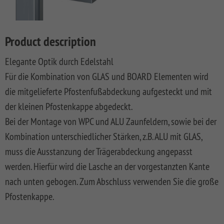
LONGLIFE
SQUADRA
WPC
LONGLIFE
Front
DREAMDECK
SYSTEM
ROMO
Privacy
Fences
CLEO
Garden
PRESTIGE
BINTO
Playground
BOARD
Fence
Fences
System
XL
DESIGN
Synthetic
LONGLIFE
Made
DREAMDECK
WINNETOO
Planters
Product description
SYSTEM
WPC
Mesh
CARA
Of
WPC
SYSTEM
RHOMBUS
ALU
Fences
XL
WPC
PLATINUM
WINNETOO
Thermoholz
Elegante Optik durch Edelstahl
BOARD
And
PRO
Pflanzkästen
SYSTEM
JUMBO
WEAVE
Softwood
LONGLIFE
Metal
DREAMDECK
Für die Kombination von GLAS und BOARD Elementen wird
SYSTEM
ALU
WPC
LÜX
Fences,
CARA
Wish
WPC
Sandboxes
Rhombus
die mitgelieferte Pfostenfußabdeckung aufgesteckt und mit
GLAS
XL
Coulour
SYSTEM
Wooden
BICOLOR
and
Planters
list
(0)
SYSTEM
WEAVE
Varnished
RHOMBUS
Front
Playground
Videos
der kleinen Pfostenkappe abgedeckt.
SYSTEM
SYSTEM
NEO
Front
Garden
DREAMDECK
Equipment
WPC
Bei der Montage von WPC und ALU Zaunfeldern, sowie bei der
ALU
ALU
WPC
Softwood
Garden
Fences
WPC
Planters
Videos
XL
PLUS
PLATINUM
Fences,
Fence
PLUS
Playcenter
Kombination unterschiedlicher Stärken, z.B. ALU mit GLAS,
VPI
KIBU
And
Softwood
Materialkunde
muss die Ausstanzung der Trägerabdeckung angepasst
SYSTEM
SYSTEM
SYSTEM
SQUADRA
Thermo-
DREAMDECK
Swings
Planters
ALU
FLOW
WPC
Wood
Front
Holz
Lichtsystem
pressure
werden. Hierfür wird die Lasche an der vorgestanzten Kante
PLUS
PLATINUM
Fences
Garden
Aufbauanleitungen
Public
impregnated
nach unten gebogen. Zum Abschluss verwenden Sie die große
XL
Fence
RAJA
WPC
Playgrounds
SYSTEM
SYSTEM
Hardwood
Floor
Händlersuche
Pfostenkappe.
RHOMBUS
SYSTEM
NEO
AROS
Planks
WPC
HOLZ
Händlersuche
SYSTEM
PLATINUM
RAJA
Bamboo