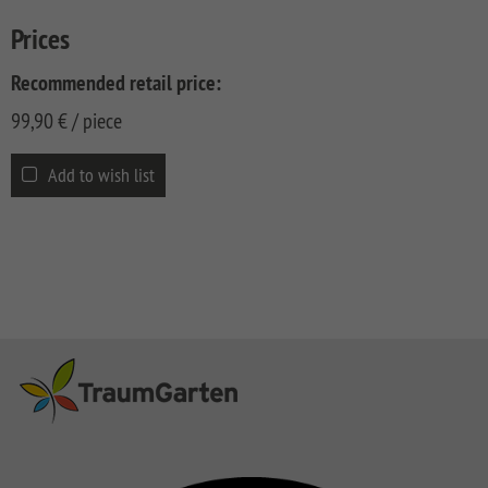
CLASSIC
Co
Prices
SYSTEM
LICHT
Recommended retail price:
SYSTEM
99,90
€
/ piece
NEO
HOLZ
Add to wish list
SYSTEM
RHOMBUS
HOLZ
SYSTEM
HOLZ