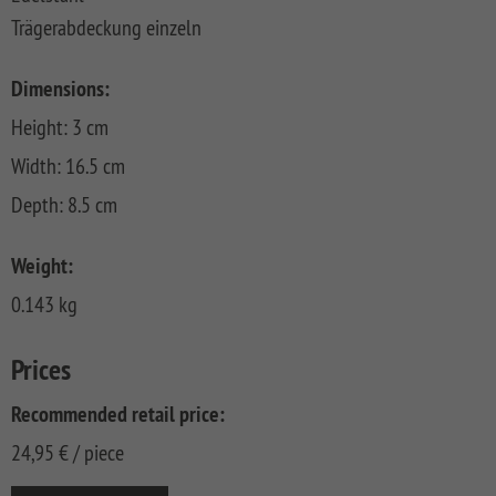
FLOW
SYSTEM
ALU
Floor
Trägerabdeckung einzeln
Aufbauanleitungen
SYSTEM
RHOMBUS
XL
Planks
SYSTEM
WPC
HOLZ
NEO
XL
RAJA
Kataloge
Hardwood
Dimensions:
WPC
SYSTEM
WPC
Floor
Height: 3 cm
PLATINUM
SYSTEM
HOLZ
ALU
Planks
Materialkunde
WPC
XL
Width: 16.5 cm
SYSTEM
CLASSIC
GRAZIA
WPC
RAJA
Depth: 8.5 cm
PLATINUM
NEO
WPC
XL
DESIGN
Weight:
SYSTEM
ARZAGO
0.143 kg
WPC
PLATINUM
GADA
Prices
SYSTEM
XL
WPC
Recommended retail price:
XL
BAMBU
24,95
€
/ piece
SYSTEM
LETTLAND
WPC
&