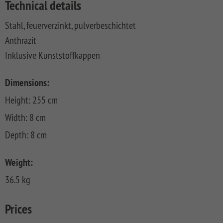
Technical details
FLOW
SYSTEM
ALU
Floor
Aufbauanleitungen
SYSTEM
RHOMBUS
XL
Planks
Stahl, feuerverzinkt, pulverbeschichtet
SYSTEM
WPC
HOLZ
NEO
XL
RAJA
Kataloge
Hardwood
Anthrazit
WPC
SYSTEM
WPC
Floor
Inklusive Kunststoffkappen
PLATINUM
SYSTEM
HOLZ
ALU
Planks
Materialkunde
WPC
XL
SYSTEM
CLASSIC
GRAZIA
Dimensions:
WPC
RAJA
PLATINUM
NEO
WPC
Height: 255 cm
XL
DESIGN
Width: 8 cm
SYSTEM
ARZAGO
Depth: 8 cm
WPC
PLATINUM
GADA
Weight:
SYSTEM
XL
WPC
36.5 kg
XL
BAMBU
SYSTEM
LETTLAND
Prices
WPC
&