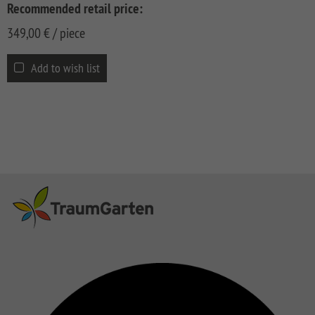
CLASSIC
Co
Recommended retail price:
349,00
SYSTEM
€
/ piece
LICHT
Add to wish list
SYSTEM
NEO
HOLZ
SYSTEM
RHOMBUS
HOLZ
SYSTEM
HOLZ