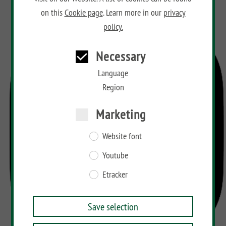
on this
Cookie page
. Learn more in our
privacy
policy.
Necessary
Language
Region
Marketing
Website font
Youtube
Etracker
Save selection