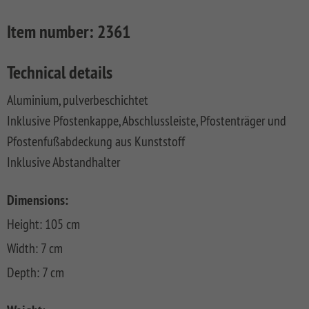
FLOW
SYSTEM
ALU
Floor
Aufbauanleitungen
SYSTEM
RHOMBUS
XL
Planks
Item number:
2361
SYSTEM
WPC
HOLZ
NEO
XL
RAJA
Kataloge
Hardwood
WPC
SYSTEM
WPC
Floor
Technical details
PLATINUM
SYSTEM
HOLZ
ALU
Planks
Materialkunde
WPC
XL
Aluminium, pulverbeschichtet
SYSTEM
CLASSIC
GRAZIA
Inklusive Pfostenkappe, Abschlussleiste, Pfostenträger und
WPC
RAJA
PLATINUM
NEO
WPC
Pfostenfußabdeckung aus Kunststoff
XL
DESIGN
Inklusive Abstandhalter
SYSTEM
ARZAGO
WPC
Dimensions:
PLATINUM
GADA
Height: 105 cm
SYSTEM
XL
WPC
Width: 7 cm
XL
BAMBU
Depth: 7 cm
SYSTEM
LETTLAND
WPC
&