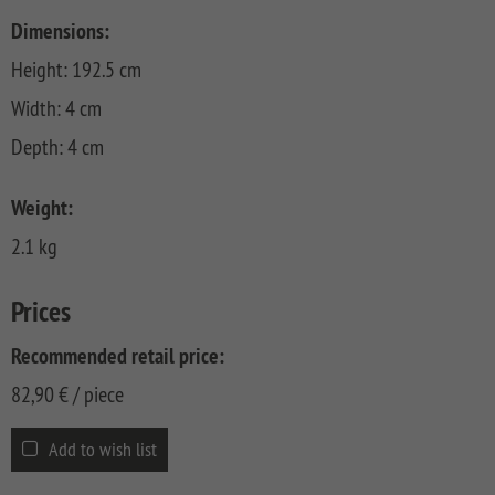
CLASSIC
Co
Dimensions:
SYSTEM
Height: 192.5 cm
LICHT
Width: 4 cm
SYSTEM
NEO
Depth: 4 cm
HOLZ
SYSTEM
Weight:
RHOMBUS
2.1 kg
HOLZ
SYSTEM
Prices
HOLZ
Recommended retail price:
82,90
€
/ piece
Add to wish list