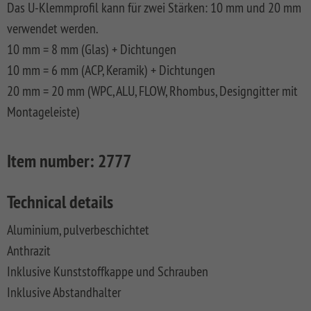
Das U-Klemmprofil kann für zwei Stärken: 10 mm und 20 mm
FLOW
SYSTEM
ALU
Floor
Aufbauanleitungen
SYSTEM
RHOMBUS
XL
Planks
verwendet werden.
SYSTEM
WPC
HOLZ
10 mm = 8 mm (Glas) + Dichtungen
NEO
XL
RAJA
Kataloge
Hardwood
WPC
SYSTEM
WPC
Floor
10 mm = 6 mm (ACP, Keramik) + Dichtungen
PLATINUM
SYSTEM
HOLZ
ALU
Planks
Materialkunde
20 mm = 20 mm (WPC, ALU, FLOW, Rhombus, Designgitter mit
WPC
XL
SYSTEM
CLASSIC
GRAZIA
Montageleiste)
WPC
RAJA
PLATINUM
NEO
WPC
XL
DESIGN
Item number:
2777
SYSTEM
ARZAGO
WPC
Technical details
PLATINUM
GADA
Aluminium, pulverbeschichtet
SYSTEM
XL
WPC
Anthrazit
XL
BAMBU
Inklusive Kunststoffkappe und Schrauben
SYSTEM
LETTLAND
Inklusive Abstandhalter
WPC
&