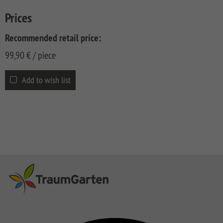
CLASSIC
Co
Prices
SYSTEM
LICHT
Recommended retail price:
SYSTEM
99,90
€
/ piece
NEO
HOLZ
Add to wish list
SYSTEM
RHOMBUS
HOLZ
SYSTEM
HOLZ