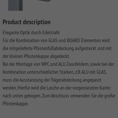
LONGLIFE
SQUADRA
WPC
LONGLIFE
Front
DREAMDECK
SYSTEM
ROMO
Privacy
Fences
CLEO
Garden
PRESTIGE
BINTO
Playground
BOARD
Fence
Fences
System
XL
DESIGN
Synthetic
LONGLIFE
Made
DREAMDECK
WINNETOO
Planters
Product description
SYSTEM
WPC
Mesh
CARA
Of
WPC
SYSTEM
RHOMBUS
ALU
Fences
XL
WPC
PLATINUM
WINNETOO
Thermoholz
Elegante Optik durch Edelstahl
BOARD
And
PRO
Pflanzkästen
SYSTEM
JUMBO
WEAVE
Softwood
LONGLIFE
Metal
DREAMDECK
Für die Kombination von GLAS und BOARD Elementen wird
SYSTEM
ALU
WPC
LÜX
Fences,
CARA
Wish
WPC
Sandboxes
Rhombus
die mitgelieferte Pfostenfußabdeckung aufgesteckt und mit
GLAS
XL
Coulour
SYSTEM
Wooden
BICOLOR
and
Planters
list
(0)
SYSTEM
WEAVE
Varnished
RHOMBUS
Front
Playground
Videos
der kleinen Pfostenkappe abgedeckt.
SYSTEM
SYSTEM
NEO
Front
Garden
DREAMDECK
Equipment
WPC
Bei der Montage von WPC und ALU Zaunfeldern, sowie bei der
ALU
ALU
WPC
Softwood
Garden
Fences
WPC
Planters
Videos
XL
PLUS
PLATINUM
Fences,
Fence
PLUS
Playcenter
Kombination unterschiedlicher Stärken, z.B. ALU mit GLAS,
VPI
KIBU
And
Softwood
Materialkunde
muss die Ausstanzung der Trägerabdeckung angepasst
SYSTEM
SYSTEM
SYSTEM
SQUADRA
Thermo-
DREAMDECK
Swings
Planters
ALU
FLOW
WPC
Wood
Front
Holz
Lichtsystem
pressure
werden. Hierfür wird die Lasche an der vorgestanzten Kante
PLUS
PLATINUM
Fences
Garden
Aufbauanleitungen
Public
impregnated
nach unten gebogen. Zum Abschluss verwenden Sie die große
XL
Fence
RAJA
WPC
Playgrounds
SYSTEM
SYSTEM
Hardwood
Floor
Händlersuche
Pfostenkappe.
RHOMBUS
SYSTEM
NEO
AROS
Planks
WPC
HOLZ
Händlersuche
SYSTEM
PLATINUM
RAJA
Bamboo