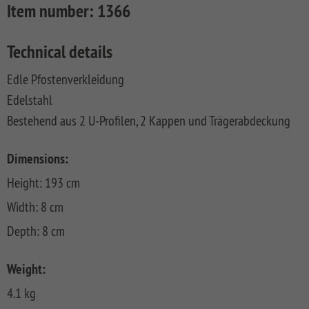
Item number:
1366
FLOW
SYSTEM
ALU
Floor
Aufbauanleitungen
SYSTEM
RHOMBUS
XL
Planks
SYSTEM
WPC
HOLZ
Technical details
NEO
XL
RAJA
Kataloge
Hardwood
WPC
SYSTEM
WPC
Floor
Edle Pfostenverkleidung
PLATINUM
SYSTEM
HOLZ
ALU
Planks
Materialkunde
WPC
XL
Edelstahl
SYSTEM
CLASSIC
GRAZIA
Bestehend aus 2 U-Profilen, 2 Kappen und Trägerabdeckung
WPC
RAJA
PLATINUM
NEO
WPC
XL
DESIGN
Dimensions:
SYSTEM
ARZAGO
Height: 193 cm
WPC
PLATINUM
GADA
Width: 8 cm
Depth: 8 cm
SYSTEM
XL
WPC
XL
BAMBU
Weight:
SYSTEM
LETTLAND
4.1 kg
WPC
&