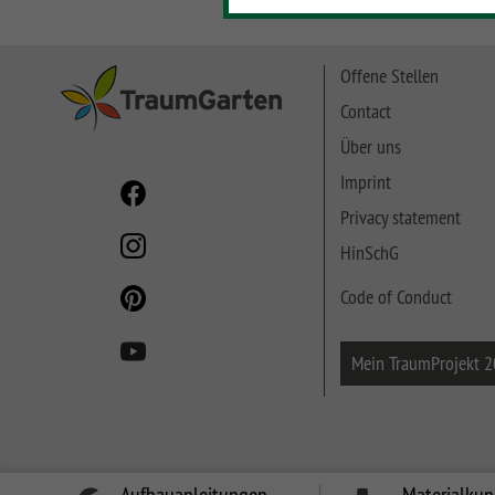
SYSTEM NEO HOLZ
LETTLAND & Co
SYSTEM RHOMBUS
Offene Stellen
HOLZ
Contact
SYSTEM HOLZ
Über uns
Imprint
Privacy statement
HinSchG
Code of Conduct
Mein TraumProjekt 
Aufbauanleitungen
Materialku