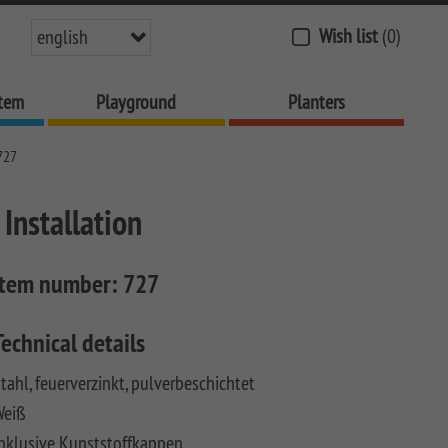
Wish list
(0)
english
stem
Playground
Planters
727
Installation
Item number:
727
Technical details
tahl, feuerverzinkt, pulverbeschichtet
Weiß
nklusive Kunststoffkappen