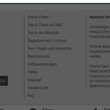
Online-Planer
Beachten Sie
Tore & Zäune auf Maß
Abbildungen 
Verkauf ohne
Tore in der Übersicht
Produktänder
Doppeltore mit E-Antrieb
Örtliche Bauv
Tore - Fragen und Antworten
Gegebenheite
Materialkunde
werden.
Aufbauanleitungen
Unsere Zaun-
haben keine b
Videos
Zulassung un
Kataloge
2026
als Absturzsic
Balkonbrüstu
Händlersuche
FAQ
nde
Videos
Ka