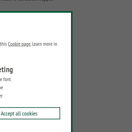
Dimensions:
eight: 165 cm
idth: 8 cm
 this
Cookie page
. Learn more in
epth: 8 cm
Prices
eting
Recommended retail price:
e font
279,00
€
/ piece
be
er
Add to wish list
Accept all cookies