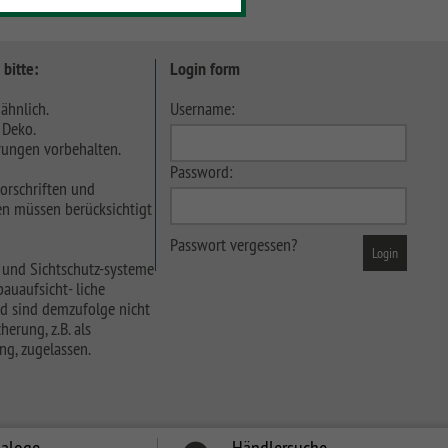
 bitte:
Login form
ähnlich.
Username:
 Deko.
ungen vorbehalten.
Password:
orschriften und
n müssen berücksichtigt
Passwort vergessen?
 und Sichtschutz-systeme
auaufsicht- liche
d sind demzufolge nicht
herung, z.B. als
ng, zugelassen.
taloge
Händlersuche