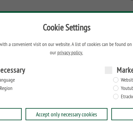
H
Cookie Settings
W
ith a convenient visit on our website. A list of cookies can be found on
D
our
privacy policy.
it Kloben zur Aufnahme der Augenschrauben.
er Montageanleitung.
ecessary
Mark
anguage
Websit
Region
Youtu
Etrack
Accept only necessary cookies