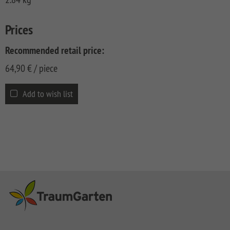
CLASSIC
Co
SYSTEM
Prices
LICHT
Recommended retail price:
SYSTEM
NEO
64,90
€
/ piece
HOLZ
Add to wish list
SYSTEM
RHOMBUS
HOLZ
SYSTEM
HOLZ