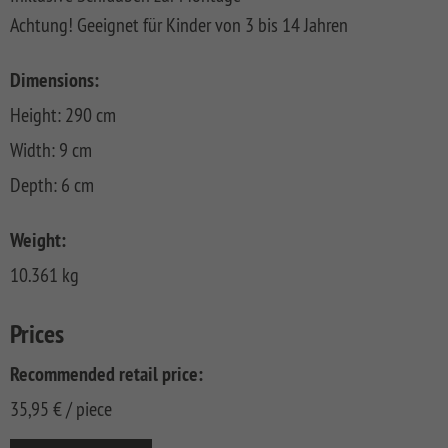
FLOW
SYSTEM
ALU
Floor
Achtung! Geeignet für Kinder von 3 bis 14 Jahren
Aufbauanleitungen
SYSTEM
RHOMBUS
XL
Planks
SYSTEM
WPC
HOLZ
NEO
XL
RAJA
Kataloge
Hardwood
Dimensions:
WPC
SYSTEM
WPC
Floor
Height: 290 cm
PLATINUM
SYSTEM
HOLZ
ALU
Planks
Materialkunde
WPC
XL
Width: 9 cm
SYSTEM
CLASSIC
GRAZIA
WPC
RAJA
Depth: 6 cm
PLATINUM
NEO
WPC
XL
DESIGN
Weight:
SYSTEM
ARZAGO
10.361 kg
WPC
PLATINUM
GADA
Prices
SYSTEM
XL
WPC
Recommended retail price:
XL
BAMBU
35,95
€
/ piece
SYSTEM
LETTLAND
WPC
&