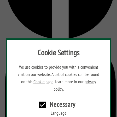
Aufbauanleitungen
Public
impregnated
Fence
RAJA
WPC
Playgrounds
Hardwood
Floor
Händlersuche
AROS
Planks
Händlersuche
RAJA
Bamboo
ALU
Floor
Aufbauanleitungen
XL
Planks
RAJA
Kataloge
Hardwood
Cookie Settings
WPC
Floor
ALU
Planks
Materialkunde
XL
We use cookies to provide you with a convenient
RAJA
visit on our website. A list of cookies can be found
WPC
on this
Cookie page
. Learn more in our
privacy
policy.
Necessary
Language