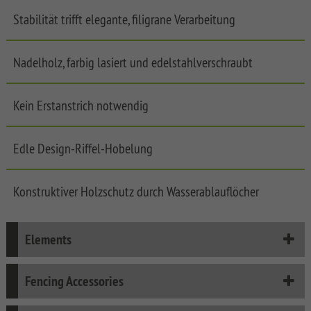
FLOW
SYSTEM
Stabilität trifft elegante, filigrane Verarbeitung
SYSTEM
RHOMBUS
SYSTEM
WPC
HOLZ
NEO
XL
Nadelholz, farbig lasiert und edelstahlverschraubt
WPC
SYSTEM
PLATINUM
SYSTEM
HOLZ
WPC
Kein Erstanstrich notwendig
SYSTEM
CLASSIC
GRAZIA
WPC
PLATINUM
NEO
Edle Design-Riffel-Hobelung
XL
DESIGN
SYSTEM
ARZAGO
WPC
Konstruktiver Holzschutz durch Wasserablauflöcher
PLATINUM
GADA
SYSTEM
XL
Elements
WPC
XL
BAMBU
Front
Garden
Fencing Accessories
SYSTEM
LETTLAND
Fences
WPC
&