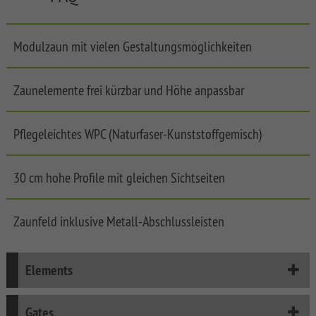
FLOW
SYSTEM
SYSTEM
WPC
Modulzaun mit vielen Gestaltungsmöglichkeiten
NEO
XL
WPC
PLATINUM
SYSTEM
Zaunelemente frei kürzbar und Höhe anpassbar
WPC
SYSTEM
CLASSIC
WPC
Pflegeleichtes WPC (Naturfaser-Kunststoffgemisch)
PLATINUM
Synthetic
XL
Mesh
Fences
30 cm hohe Profile mit gleichen Sichtseiten
SYSTEM
WPC
WEAVE
Softwood
PLATINUM
LÜX
Fences,
Zaunfeld inklusive Metall-Abschlussleisten
Coulour
SYSTEM
WEAVE
Varnished
WPC
XL
Softwood
Front
Elements
Fences,
Garden
SYSTEM
VPI
Fences
WPC
Gates