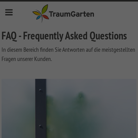
Menu
deutsch
english
français
nederlands
FAQ - Frequently Asked Questions
In diesem Bereich finden Sie Antworten auf die meistgestellten
Novelites
Fragen unserer Kunden.
Privacy
Fences
SYSTEM
Front
Fences
Garden
Fences
SYSTEM
LONGLIFE
KERAMIK
Fences
LONGLIFE
Decking
Front
SYSTEM
LONGLIFE
Metal
Garden
DREAMDECK
Bin
KERAMIK
RIVA
Fences
Fences
ALU
Storage
XL
System