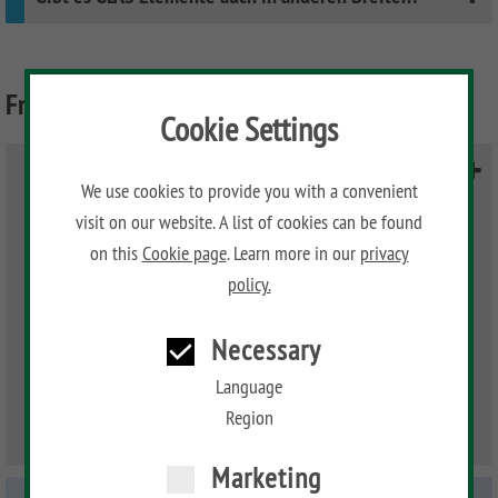
Fragen zu Stabilität
Cookie Settings
Wofür werden die obersten Bretter mit der
We use cookies to provide you with a convenient
Schraube gesichert?
visit on our website. A list of cookies can be found
Und ist es normal, dass ein Zaunsystem - 23 Meter
on this
Cookie page
. Learn more in our
privacy
lang in L- Form - so schlimm wackelt, wenn daran
policy.
leicht gerüttelt wird? Obwohl die Alu-Steckpfosten
einbetoniert sind, sind sie oben sehr elastisch und
Necessary
wackeln mit großer Eigendynamik, wenn leicht
Language
dran gerüttelt wird oder mehrere Windstöße dran
Region
kommen.
Marketing