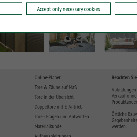
Accept only necessary cookies
Online-Planer
Beachten Sie
Tore & Zäune auf Maß
Abbildungen 
Verkauf ohne
Tore in der Übersicht
Produktänder
Doppeltore mit E-Antrieb
Örtliche Bauv
Tore - Fragen und Antworten
Gegebenheite
Materialkunde
werden.
Aufbauanleitungen