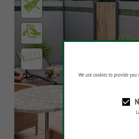
SYSTEM ALU XL
SYSTEM ALU PLUS
SYSTEM RHOMBUS
SYSTEM FLOW
SYSTEM NEO WPC
PLATINUM
SYSTEM WPC
We use cookies to provide you w
PLATINUM XL
SYSTEM WPC
PLATINUM
N
SYSTEM WPC XL
L
SYSTEM WPC CLASSIC
SYSTEM LICHT