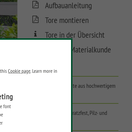
Aufbauanleitung
Tore montieren
Tore in der Übersicht
Keramik Materialkunde
FAQ
 this
Cookie page
. Learn more in
Pflegeleichte Elemente aus hochwertigem
Keramik
eting
e font
UV-beständig, hoch kratzfest, Pilz- und
be
schimmelresistent
er