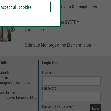
Winddicht, ohne Spalt zum Klemmpfosten
Accept all cookies
Kombinierbar mit allen SYSTEM
Zaunserien
Schnelle Montage ohne Elementhalter
 bitte:
Login form
ähnlich.
Username:
 Deko.
ungen vorbehalten.
Password:
orschriften und
n müssen berücksichtigt
Passwort vergessen?