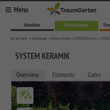
Menu
Novelites
Privacy Fences
Fro
Novelites
You are here:
Homepage
Privacy Fences
SYSTEM Fences
SYSTE
Privacy Fences
SYSTEM Fences
SYSTEM KERAMIK
SYSTEM KERAMIK
SYSTEM KERAMIK XL
Overview
Elements
Gates
SYSTEM BOARD XL
SYSTEM BOARD
SYSTEM GLAS