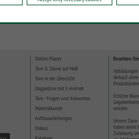
Online-Planer
Beachten Sie
Tore & Zäune auf Maß
Abbildungen 
Verkauf ohne
Tore in der Übersicht
Produktänder
Doppeltore mit E-Antrieb
Örtliche Bauv
Tore - Fragen und Antworten
Gegebenheite
Materialkunde
werden.
Aufbauanleitungen
Unsere Zaun-
haben keine b
Videos
Zulassung un
Kataloge