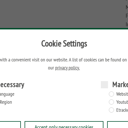
M
F
I
A
Cookie Settings
ig an Fensterwände und Wandelemente angebracht
H
ith a convenient visit on our website. A list of cookies can be found on
ichfolie auskleiden.
our
privacy policy.
W
ecessary
Mark
anguage
Websit
Region
Youtu
Etrack
Accept only necessary cookies