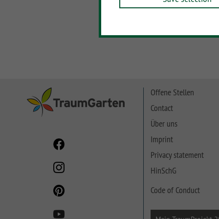
SYSTEM NEO HOLZ
LETTLAND & Co
SYSTEM RHOMBUS
HOLZ
SYSTEM HOLZ
Offene Stellen
Contact
Über uns
Imprint
Privacy statement
HinSchG
Code of Conduct