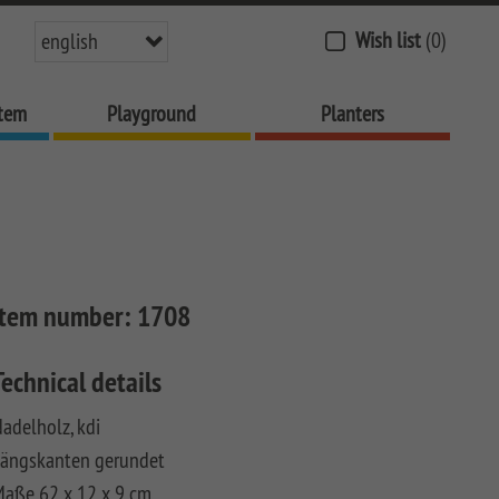
Wish list
(0)
english
stem
Playground
Planters
Item number:
1708
Technical details
adelholz, kdi
Längskanten gerundet
aße 62 x 12 x 9 cm