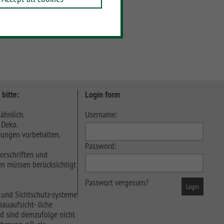
Add to wish list
 bitte:
Login form
ähnlich.
Username:
 Deko.
ungen vorbehalten.
Password:
orschriften und
n müssen berücksichtigt
Passwort vergessen?
 und Sichtschutz-systeme
auaufsicht- liche
d sind demzufolge nicht