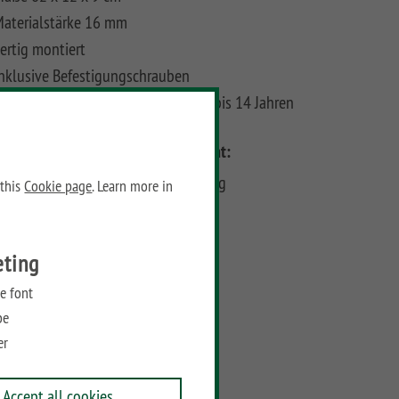
aterialstärke 16 mm
ertig montiert
nklusive Befestigungschrauben
chtung! Geeignet für Kinder von 3 bis 14 Jahren
Dimensions:
Weight:
eight: 9 cm
2.26 kg
 this
Cookie page
. Learn more in
idth: 62 cm
Depth: 12 cm
eting
Prices
e font
be
Recommended retail price:
er
15,95
€
/ piece
Accept all cookies