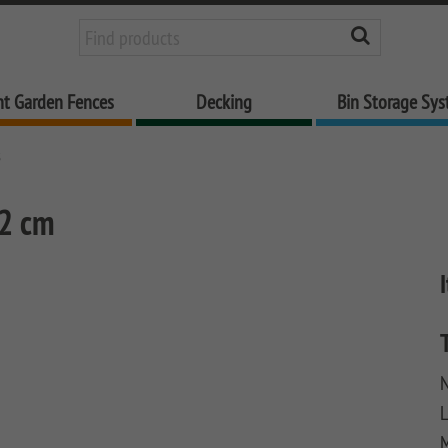
nt Garden Fences
Decking
Bin Storage Sy
8
2 cm
N
M