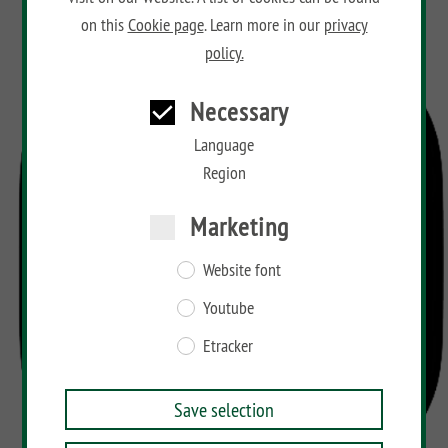
on this
Cookie page
. Learn more in our
privacy
policy.
Necessary
Language
Region
Marketing
Website font
Youtube
Etracker
Save selection