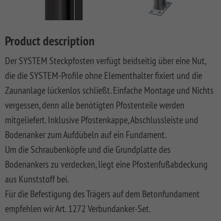
LONGLIFE
SQUADRA
WPC
LONGLIFE
Front
DREAMDECK
SYSTEM
ROMO
Privacy
Fences
CLEO
Garden
PRESTIGE
BINTO
Playground
BOARD
Fence
Fences
System
XL
DESIGN
Synthetic
LONGLIFE
Made
DREAMDECK
WINNETOO
Planters
Product description
SYSTEM
WPC
Mesh
CARA
Of
WPC
SYSTEM
RHOMBUS
ALU
Fences
XL
WPC
PLATINUM
WINNETOO
Thermoholz
Der SYSTEM Steckpfosten verfügt beidseitig über eine Nut,
BOARD
And
PRO
Pflanzkästen
SYSTEM
JUMBO
WEAVE
Softwood
LONGLIFE
Metal
DREAMDECK
die die SYSTEM-Profile ohne Elementhalter fixiert und die
SYSTEM
ALU
WPC
LÜX
Fences,
CARA
Wish
WPC
Sandboxes
Rhombus
Zaunanlage lückenlos schließt. Einfache Montage und Nichts
GLAS
XL
Coulour
SYSTEM
Wooden
BICOLOR
and
Planters
list
(0)
SYSTEM
WEAVE
Varnished
RHOMBUS
Front
Playground
Videos
vergessen, denn alle benötigten Pfostenteile werden
SYSTEM
SYSTEM
NEO
Front
Garden
DREAMDECK
Equipment
WPC
mitgeliefert. Inklusive Pfostenkappe, Abschlussleiste und
ALU
ALU
WPC
Softwood
Garden
Fences
WPC
Planters
Videos
XL
PLUS
PLATINUM
Fences,
Fence
PLUS
Playcenter
Bodenanker zum Aufdübeln auf ein Fundament.
VPI
KIBU
And
Softwood
Materialkunde
Um die Schraubenköpfe und die Grundplatte des
SYSTEM
SYSTEM
SYSTEM
SQUADRA
Thermo-
DREAMDECK
Swings
Planters
ALU
FLOW
WPC
Wood
Front
Holz
Lichtsystem
pressure
Bodenankers zu verdecken, liegt eine Pfostenfußabdeckung
PLUS
PLATINUM
Fences
Garden
Aufbauanleitungen
Public
impregnated
aus Kunststoff bei.
XL
Fence
RAJA
WPC
Playgrounds
SYSTEM
SYSTEM
Hardwood
Floor
Händlersuche
Für die Befestigung des Trägers auf dem Betonfundament
RHOMBUS
SYSTEM
NEO
AROS
Planks
empfehlen wir Art. 1272 Verbundanker-Set.
WPC
HOLZ
Händlersuche
SYSTEM
PLATINUM
RAJA
Bamboo