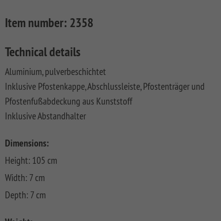
FLOW
SYSTEM
ALU
Floor
Aufbauanleitungen
SYSTEM
RHOMBUS
XL
Planks
Item number:
2358
SYSTEM
WPC
HOLZ
NEO
XL
RAJA
Kataloge
Hardwood
WPC
SYSTEM
WPC
Floor
Technical details
PLATINUM
SYSTEM
HOLZ
ALU
Planks
Materialkunde
WPC
XL
Aluminium, pulverbeschichtet
SYSTEM
CLASSIC
GRAZIA
Inklusive Pfostenkappe, Abschlussleiste, Pfostenträger und
WPC
RAJA
PLATINUM
NEO
WPC
Pfostenfußabdeckung aus Kunststoff
XL
DESIGN
Inklusive Abstandhalter
SYSTEM
ARZAGO
WPC
Dimensions:
PLATINUM
GADA
Height: 105 cm
SYSTEM
XL
WPC
Width: 7 cm
XL
BAMBU
Depth: 7 cm
SYSTEM
LETTLAND
WPC
&