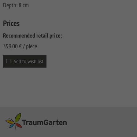
CLASSIC
Co
Depth: 8 cm
SYSTEM
LICHT
Prices
SYSTEM
Recommended retail price:
NEO
HOLZ
399,00
€
/ piece
SYSTEM
Add to wish list
RHOMBUS
HOLZ
SYSTEM
HOLZ