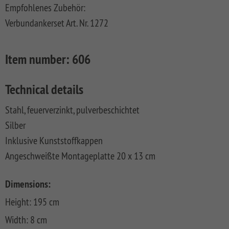
Empfohlenes Zubehör:
FLOW
SYSTEM
ALU
Floor
Aufbauanleitungen
SYSTEM
RHOMBUS
XL
Planks
Verbundankerset Art. Nr. 1272
SYSTEM
WPC
HOLZ
NEO
XL
RAJA
Kataloge
Hardwood
WPC
SYSTEM
WPC
Floor
Item number:
606
PLATINUM
SYSTEM
HOLZ
ALU
Planks
Materialkunde
WPC
XL
SYSTEM
CLASSIC
GRAZIA
Technical details
WPC
RAJA
PLATINUM
NEO
WPC
Stahl, feuerverzinkt, pulverbeschichtet
XL
DESIGN
Silber
SYSTEM
ARZAGO
Inklusive Kunststoffkappen
WPC
PLATINUM
GADA
Angeschweißte Montageplatte 20 x 13 cm
SYSTEM
XL
WPC
Dimensions:
XL
BAMBU
Height: 195 cm
SYSTEM
LETTLAND
Width: 8 cm
WPC
&