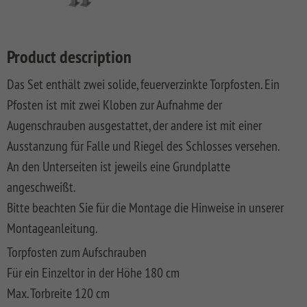
LONGLIFE
SQUADRA
WPC
LONGLIFE
Front
DREAMDECK
SYSTEM
ROMO
Privacy
Fences
CLEO
Garden
PRESTIGE
BINTO
Playground
BOARD
Fence
Fences
System
XL
DESIGN
Synthetic
LONGLIFE
Made
DREAMDECK
WINNETOO
Planters
Product description
SYSTEM
WPC
Mesh
CARA
Of
WPC
SYSTEM
RHOMBUS
ALU
Fences
XL
WPC
PLATINUM
WINNETOO
Thermoholz
Das Set enthält zwei solide, feuerverzinkte Torpfosten. Ein
BOARD
And
PRO
Pflanzkästen
SYSTEM
JUMBO
WEAVE
Softwood
LONGLIFE
Metal
DREAMDECK
Pfosten ist mit zwei Kloben zur Aufnahme der
SYSTEM
ALU
WPC
LÜX
Fences,
CARA
Wish
WPC
Sandboxes
Rhombus
Augenschrauben ausgestattet, der andere ist mit einer
GLAS
XL
Coulour
SYSTEM
Wooden
BICOLOR
and
Planters
list
(0)
SYSTEM
WEAVE
Varnished
RHOMBUS
Front
Playground
Videos
Ausstanzung für Falle und Riegel des Schlosses versehen.
SYSTEM
SYSTEM
NEO
Front
Garden
DREAMDECK
Equipment
WPC
An den Unterseiten ist jeweils eine Grundplatte
ALU
ALU
WPC
Softwood
Garden
Fences
WPC
Planters
Videos
XL
PLUS
PLATINUM
Fences,
Fence
PLUS
Playcenter
angeschweißt.
VPI
KIBU
And
Softwood
Materialkunde
Bitte beachten Sie für die Montage die Hinweise in unserer
SYSTEM
SYSTEM
SYSTEM
SQUADRA
Thermo-
DREAMDECK
Swings
Planters
ALU
FLOW
WPC
Wood
Front
Holz
Lichtsystem
pressure
Montageanleitung.
PLUS
PLATINUM
Fences
Garden
Aufbauanleitungen
Public
impregnated
XL
Fence
RAJA
WPC
Playgrounds
Torpfosten zum Aufschrauben
SYSTEM
SYSTEM
Hardwood
Floor
Händlersuche
Für ein Einzeltor in der Höhe 180 cm
RHOMBUS
SYSTEM
NEO
AROS
Planks
WPC
HOLZ
Max. Torbreite 120 cm
Händlersuche
SYSTEM
PLATINUM
RAJA
Bamboo