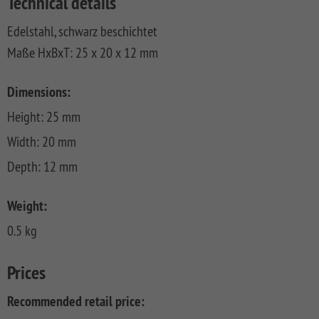
Technical details
FLOW
SYSTEM
ALU
Floor
Aufbauanleitungen
SYSTEM
RHOMBUS
XL
Planks
Edelstahl, schwarz beschichtet
SYSTEM
WPC
HOLZ
Maße HxBxT: 25 x 20 x 12 mm
NEO
XL
RAJA
Kataloge
Hardwood
WPC
SYSTEM
WPC
Floor
PLATINUM
SYSTEM
HOLZ
ALU
Planks
Materialkunde
Dimensions:
WPC
XL
SYSTEM
CLASSIC
GRAZIA
Height: 25 mm
WPC
RAJA
PLATINUM
NEO
WPC
Width: 20 mm
XL
DESIGN
Depth: 12 mm
SYSTEM
ARZAGO
WPC
Weight:
PLATINUM
GADA
0.5 kg
SYSTEM
XL
WPC
XL
BAMBU
Prices
SYSTEM
LETTLAND
Recommended retail price:
WPC
&