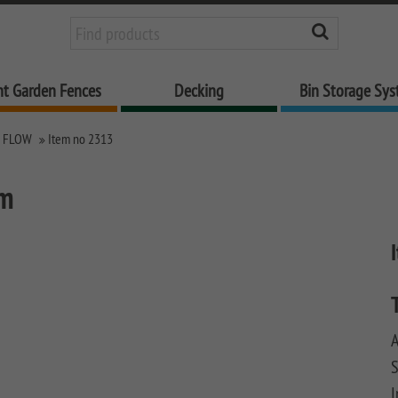
nt Garden Fences
Decking
Bin Storage Sy
 FLOW
Item no 2313
cm
A
S
I