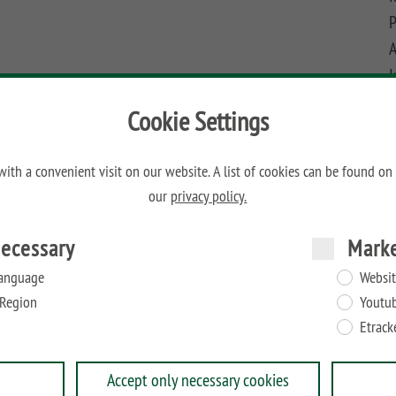
P
A
I
Cookie Settings
H
Elemente der SYSTEM Serien - KERAMIK, BOARD, GLAS,
ith a convenient visit on our website. A list of cookies can be found on
W
den können. Die Pfosten sind vorgebohrt und beinhalten
our
privacy policy.
D
il wird in den Abschlusspfosten eingesetzt. Das
ecessary
Mark
ion von unterschiedlich starken Zaunfeldern. Je nach
4 und 84 mm.
anguage
Websit
ostenfußabdeckung aus Kunststoff mitgeliefert, die die
Region
Youtu
cken.
Etrack
Accept only necessary cookies