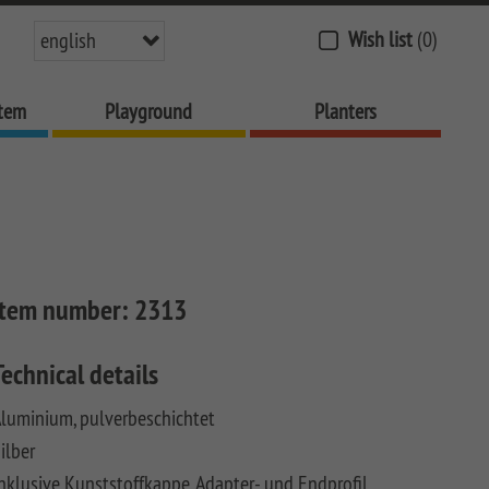
Wish list
(0)
english
stem
Playground
Planters
Item number:
2313
Technical details
luminium, pulverbeschichtet
ilber
nklusive Kunststoffkappe, Adapter- und Endprofil