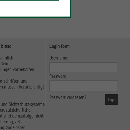
 bitte:
Login form
ähnlich.
Username:
 Deko.
ungen vorbehalten.
Password:
orschriften und
n müssen berücksichtigt
Passwort vergessen?
 und Sichtschutz-systeme
auaufsicht- liche
d sind demzufolge nicht
herung, z.B. als
ng, zugelassen.