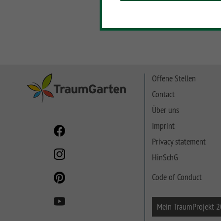
SYSTEM NEO HOLZ
LETTLAND & Co
SYSTEM RHOMBUS
HOLZ
SYSTEM HOLZ
Offene Stellen
Contact
Über uns
Imprint
Privacy statement
HinSchG
Code of Conduct
Mein TraumProjekt 