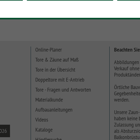
Online-Planer
Beachten Sie
Tore & Zäune auf Maß
Abbildungen 
Verkauf ohne
Tore in der Übersicht
Produktänder
Doppeltore mit E-Antrieb
Örtliche Bauv
Tore - Fragen und Antworten
Gegebenheite
Materialkunde
werden.
Aufbauanleitungen
Unsere Zaun-
haben keine b
Videos
Zulassung un
Kataloge
2026
als Absturzsic
Balkonbrüstu
Händlersuche