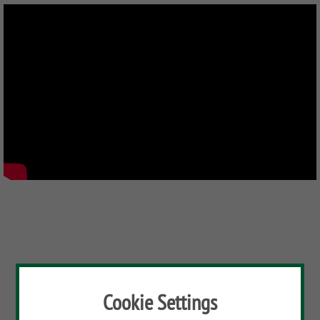
Sichtschutzzaun mit Tor aufbauen - SYSTEM WPC XL |
TraumGarten
Cookie Settings