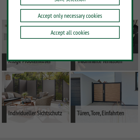
Accept only necessary cookies
Accept all cookies
Kluge Problemlöser
Traumhafte Terrassen
Sie müssen ein Gefälle
Terrassendielen aus
ausgleichen?
pflegeleichten Materialien
Ihre Sichtschutzanlage soll
Kreieren Sie eine Outdoor-
lückenlos geschlossen
Wohlfühloase mit einem
sein? Ideen finden Sie hier.
TraumGarten Decking
Individueller Sichtschutz
Türen, Tore, Einfahrten
Dekorprofile,
Einzeltore, Doppeltore und
Designelemente
3fach Toranlagen -