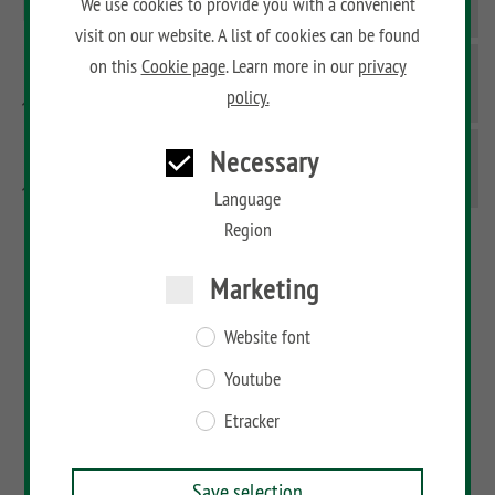
We use cookies to provide you with a convenient
visit on our website. A list of cookies can be found
on this
Cookie page
. Learn more in our
privacy
WINNETOO
policy.
Necessary
WIN PRO
Language
Region
Marketing
Website font
Youtube
Etracker
Save selection