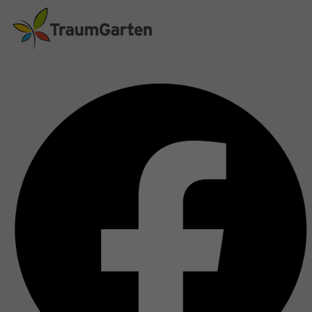
und höhen- und
individuell auf
breitenvariable Zaunfelder
Kundenwunsch und auf
bieten vielfältige
Maß
Gestaltungsmöglichkeiten