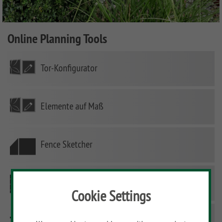
Online Planning Tools
Tor-Konfigurator
Elemente auf Maß
Fence Sketcher
Decking Planner
Cookie Settings
BINTO Planner