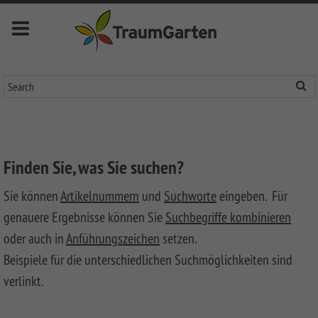
Menu
deutsch
english
français
nederlands
Novelites
Privacy
Fences
Finden Sie, was Sie suchen?
SYSTEM
Front
Sie können
Artikelnummern
und
Suchworte
eingeben. Für
Fences
Garden
genauere Ergebnisse können Sie
Suchbegriffe kombinieren
Fences
SYSTEM
LONGLIFE
oder auch in
Anführungszeichen
setzen.
KERAMIK
Fences
LONGLIFE
Decking
Beispiele für die unterschiedlichen Suchmöglichkeiten sind
Front
SYSTEM
LONGLIFE
Metal
Garden
DREAMDECK
Bin
verlinkt.
KERAMIK
RIVA
Fences
Fences
ALU
Storage
XL
System