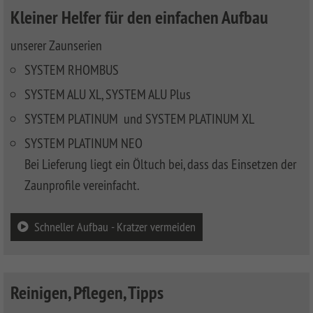
CLASSIC
Co
Kleiner Helfer für den einfachen Aufbau
SYSTEM
unserer Zaunserien
LICHT
SYSTEM RHOMBUS
SYSTEM
NEO
SYSTEM ALU XL, SYSTEM ALU Plus
HOLZ
SYSTEM PLATINUM und SYSTEM PLATINUM XL
SYSTEM
SYSTEM PLATINUM NEO
RHOMBUS
HOLZ
Bei Lieferung liegt ein Öltuch bei, dass das Einsetzen der
Zaunprofile vereinfacht.
SYSTEM
HOLZ
Schneller Aufbau - Kratzer vermeiden
Reinigen, Pflegen, Tipps