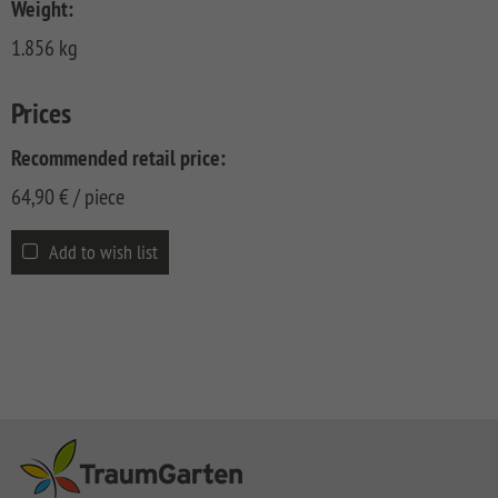
CLASSIC
Co
Weight:
1.856 kg
SYSTEM
LICHT
Prices
SYSTEM
NEO
Recommended retail price:
HOLZ
64,90
€
/ piece
SYSTEM
RHOMBUS
HOLZ
Add to wish list
SYSTEM
HOLZ