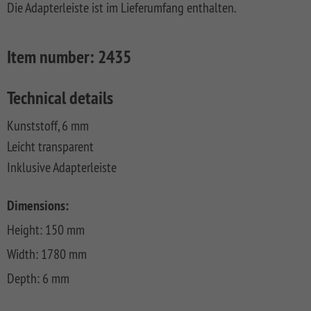
Die Adapterleiste ist im Lieferumfang enthalten.
FLOW
SYSTEM
ALU
Floor
Aufbauanleitungen
SYSTEM
RHOMBUS
XL
Planks
SYSTEM
WPC
HOLZ
NEO
XL
RAJA
Kataloge
Hardwood
Item number:
2435
WPC
SYSTEM
WPC
Floor
PLATINUM
SYSTEM
HOLZ
ALU
Planks
Materialkunde
WPC
XL
Technical details
SYSTEM
CLASSIC
GRAZIA
WPC
RAJA
Kunststoff, 6 mm
PLATINUM
NEO
WPC
Leicht transparent
XL
DESIGN
Inklusive Adapterleiste
SYSTEM
ARZAGO
WPC
PLATINUM
GADA
Dimensions:
Height: 150 mm
SYSTEM
XL
WPC
Width: 1780 mm
XL
BAMBU
Depth: 6 mm
SYSTEM
LETTLAND
WPC
&