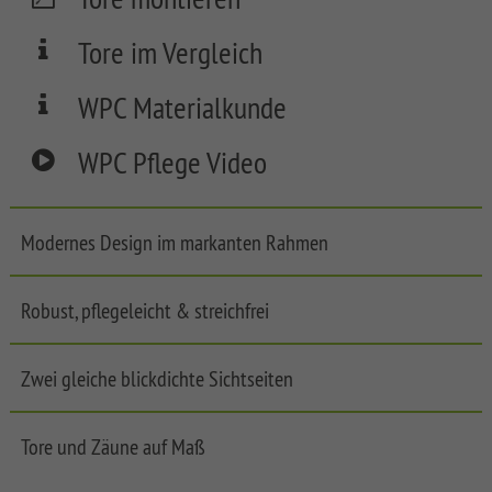
FLOW
SYSTEM
Tore im Vergleich
SYSTEM
WPC
NEO
XL
WPC Materialkunde
WPC
PLATINUM
SYSTEM
WPC
WPC Pflege Video
SYSTEM
CLASSIC
WPC
PLATINUM
Synthetic
XL
Mesh
Modernes Design im markanten Rahmen
Fences
SYSTEM
WPC
WEAVE
Softwood
Robust, pflegeleicht & streichfrei
PLATINUM
LÜX
Fences,
Coulour
SYSTEM
WEAVE
Varnished
Zwei gleiche blickdichte Sichtseiten
WPC
XL
Softwood
Front
Fences,
Garden
Tore und Zäune auf Maß
SYSTEM
VPI
Fences
WPC