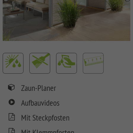
SYSTEM
BOARD
XL
SYSTEM
BOARD
SYSTEM
GLAS
SYSTEM
ALU
XL
Zaun-Planer
SYSTEM
ALU
Aufbauvideos
PLUS
SYSTEM
Mit Steckpfosten
RHOMBUS
Mit Klemmpfosten
SYSTEM