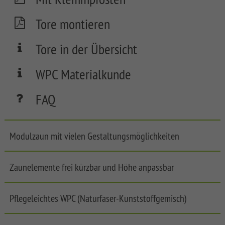
FLOW
Tore montieren
SYSTEM
NEO
Tore in der Übersicht
WPC
PLATINUM
WPC Materialkunde
SYSTEM
WPC
FAQ
PLATINUM
XL
SYSTEM
Modulzaun mit vielen Gestaltungsmöglichkeiten
WPC
PLATINUM
Zaunelemente frei kürzbar und Höhe anpassbar
SYSTEM
WPC
XL
Front
Pflegeleichtes WPC (Naturfaser-Kunststoffgemisch)
Garden
SYSTEM
Fences
WPC
LONGLIFE