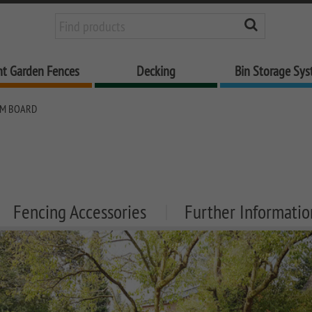
nt Garden Fences
Decking
Bin Storage Sy
M BOARD
Fencing Accessories
Further Informatio