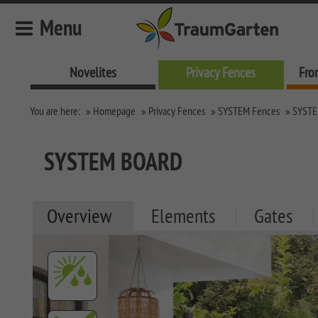
Menu
Novelites
Privacy Fences
Fro
Novelites
You are here:
Homepage
Privacy Fences
SYSTEM Fences
SYSTE
Privacy Fences
SYSTEM Fences
SYSTEM BOARD
SYSTEM KERAMIK
SYSTEM KERAMIK XL
Overview
Elements
Gates
SYSTEM BOARD XL
SYSTEM BOARD
SYSTEM GLAS