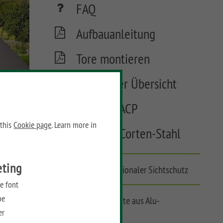
FAQ
Aufbauanleitung
Tore montieren
Tore in der Übersicht
Material ACP
 this
Cookie page
. Learn more in
Material Corten-Stahl
eting
Minimalistisch: funktionaler Sichtschutz
e font
be
Pflegeleichte Elemente aus Alu-
er
Verbundstoff