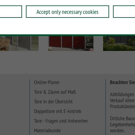
Accept only necessary cookies
Online-Planer
Beachten Sie
Tore & Zäune auf Maß
Abbildungen 
Verkauf ohne
Tore in der Übersicht
Produktänder
Doppeltore mit E-Antrieb
Örtliche Bauv
Tore - Fragen und Antworten
Gegebenheite
Materialkunde
werden.