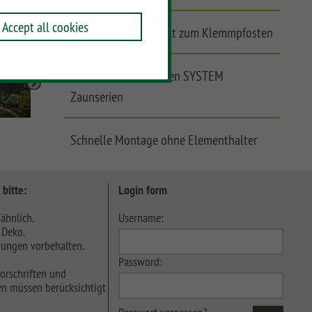
Accept all cookies
Winddicht, ohne Spalt zum Klemmpfosten
Kombinierbar mit allen SYSTEM
Zaunserien
Schnelle Montage ohne Elementhalter
 bitte:
Login form
ähnlich.
Username:
 Deko.
ungen vorbehalten.
Password:
orschriften und
n müssen berücksichtigt