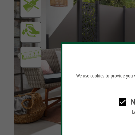
SYSTEM ALU XL
SYSTEM ALU PLUS
SYSTEM RHOMBUS
SYSTEM FLOW
SYSTEM NEO WPC
PLATINUM
SYSTEM WPC
PLATINUM XL
We use cookies to provide you w
SYSTEM WPC
PLATINUM
N
SYSTEM WPC XL
L
SYSTEM WPC CLASSIC
SYSTEM LICHT