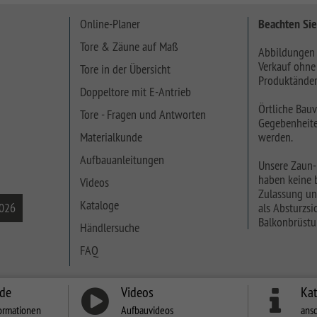
Online-Planer
Beachten Sie
Tore & Zäune auf Maß
Abbildungen 
Verkauf ohne
Tore in der Übersicht
Produktänder
Doppeltore mit E-Antrieb
Örtliche Bauv
Tore - Fragen und Antworten
Gegebenheite
Materialkunde
werden.
Aufbauanleitungen
Unsere Zaun-
haben keine b
Videos
Zulassung un
Kataloge
2026
als Absturzsic
Balkonbrüstu
Händlersuche
FAQ
nde
Videos
Ka
ormationen
Aufbauvideos
ans