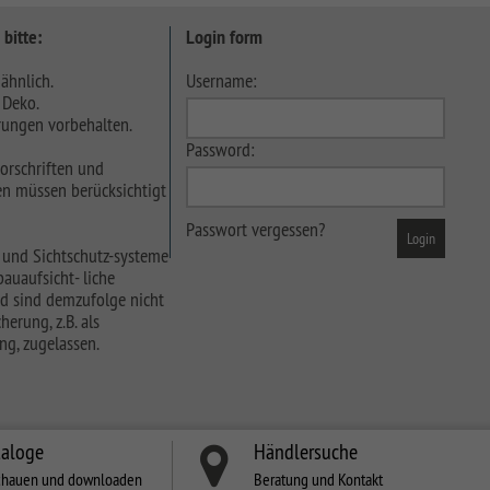
 bitte:
Login form
ähnlich.
Username:
 Deko.
ungen vorbehalten.
Password:
orschriften und
n müssen berücksichtigt
Passwort vergessen?
 und Sichtschutz-systeme
auaufsicht- liche
d sind demzufolge nicht
herung, z.B. als
ng, zugelassen.
taloge
Händlersuche
chauen und downloaden
Beratung und Kontakt