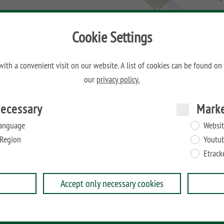
Cookie Settings
H
W
ith a convenient visit on our website. A list of cookies can be found on
our
privacy policy.
rofil, mit dem Zaunanlagen in einem Winkel von 45° oder
ecessary
Mark
ONGLIFE Pfosten, Metallpfosten und Torpfosten. An die
e, U-Montageprofile und Elementhalter montiert werden.
anguage
Websit
Region
Youtu
Etrack
Accept only necessary cookies