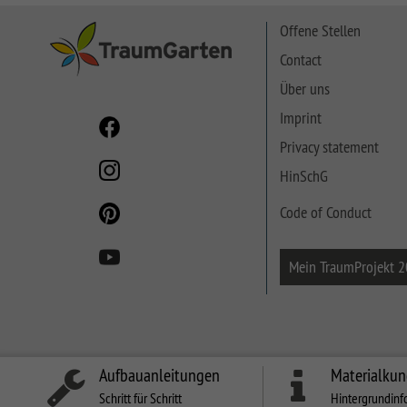
SYSTEM NEO HOLZ
Offene Stellen
LETTLAND & Co
SYSTEM RHOMBUS
Contact
HOLZ
Über uns
SYSTEM HOLZ
Imprint
Privacy statement
HinSchG
Code of Conduct
Mein TraumProjekt 
Aufbauanleitungen
Materialku
Schritt für Schritt
Hintergrundinf