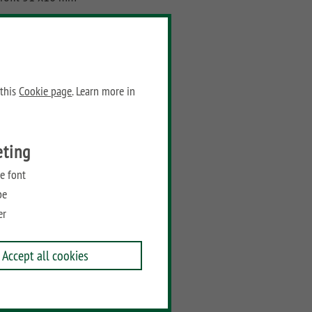
Dimensions:
eight: 105
idth: 3
 this
Cookie page
. Learn more in
Prices
eting
Recommended retail price:
e font
18,95
€
/ piece
be
Add to wish list
er
Accept all cookies