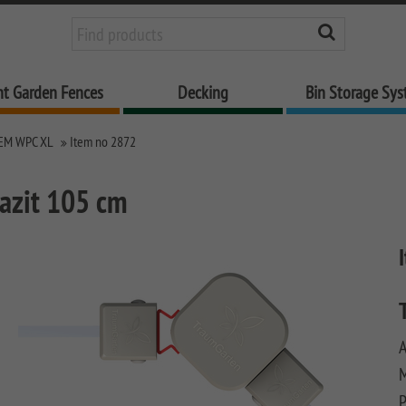
nt Garden Fences
Decking
Bin Storage Sy
EM WPC XL
Item no 2872
azit 105 cm
A
M
P