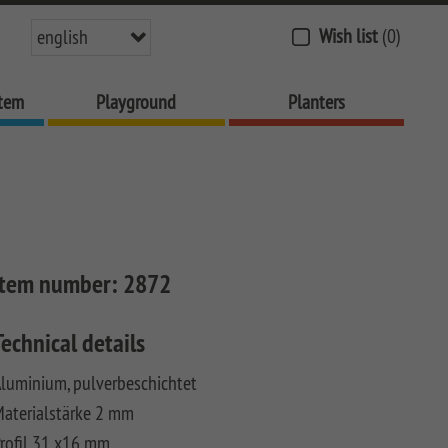
Wish list
(0)
english
stem
Playground
Planters
Item number:
2872
Technical details
luminium, pulverbeschichtet
aterialstärke 2 mm
rofil 31 x16 mm