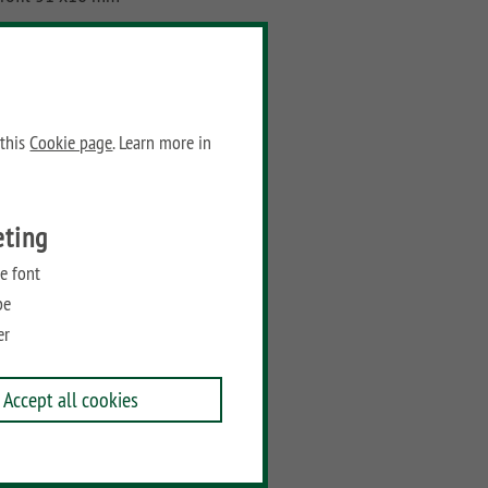
Dimensions:
eight: 192.5
idth: 3
 this
Cookie page
. Learn more in
Prices
eting
Recommended retail price:
e font
30,95
€
/ piece
be
Add to wish list
er
Accept all cookies