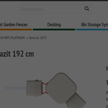
nt Garden Fences
Decking
Bin Storage Sy
EM WPC PLATINUM
Item no 2873
azit 192 cm
A
M
P