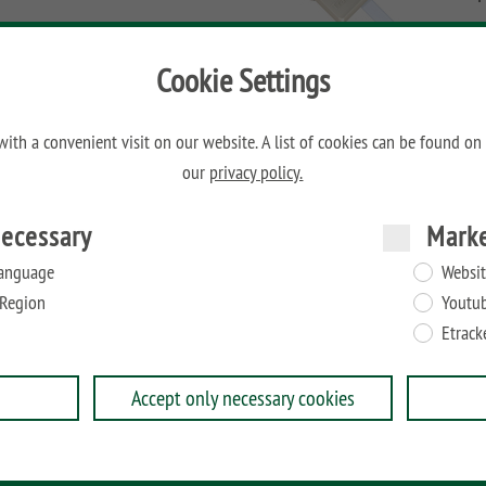
Cookie Settings
H
W
ith a convenient visit on our website. A list of cookies can be found on
our
privacy policy.
rofil, mit dem Zaunanlagen in einem Winkel von 45° oder
ecessary
Mark
ONGLIFE Pfosten, Metallpfosten und Torpfosten. An die
e, U-Montageprofile und Elementhalter montiert werden.
anguage
Websit
Region
Youtu
Etrack
Accept only necessary cookies