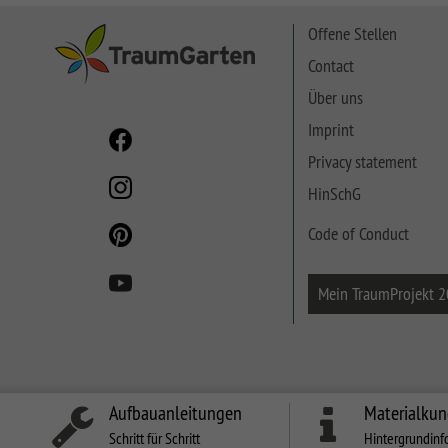
SYSTEM NEO HOLZ
Offene Stellen
LETTLAND & Co
SYSTEM RHOMBUS
Contact
HOLZ
Über uns
SYSTEM HOLZ
Imprint
Privacy statement
HinSchG
Code of Conduct
Mein TraumProjekt 
Aufbauanleitungen
Materialku
Schritt für Schritt
Hintergrundinf