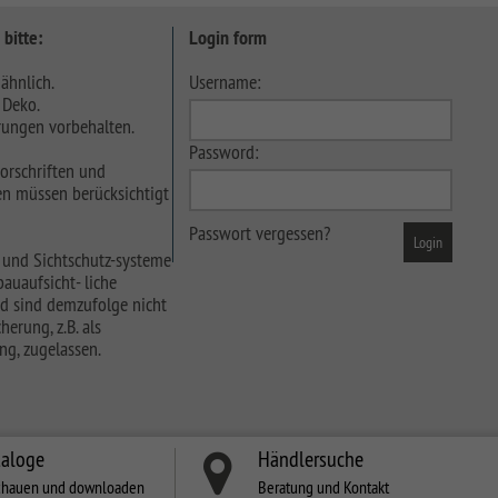
 bitte:
Login form
ähnlich.
Username:
 Deko.
ungen vorbehalten.
Password:
orschriften und
n müssen berücksichtigt
Passwort vergessen?
 und Sichtschutz-systeme
auaufsicht- liche
d sind demzufolge nicht
herung, z.B. als
ng, zugelassen.
taloge
Händlersuche
chauen und downloaden
Beratung und Kontakt