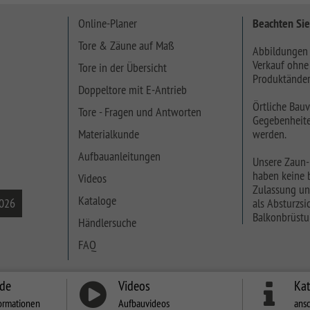
Online-Planer
Beachten Sie
Tore & Zäune auf Maß
Abbildungen 
Verkauf ohne
Tore in der Übersicht
Produktänder
Doppeltore mit E-Antrieb
Örtliche Bauv
Tore - Fragen und Antworten
Gegebenheite
Materialkunde
werden.
Aufbauanleitungen
Unsere Zaun-
haben keine b
Videos
Zulassung un
Kataloge
2026
als Absturzsic
Balkonbrüstu
Händlersuche
FAQ
nde
Videos
Ka
ormationen
Aufbauvideos
ans