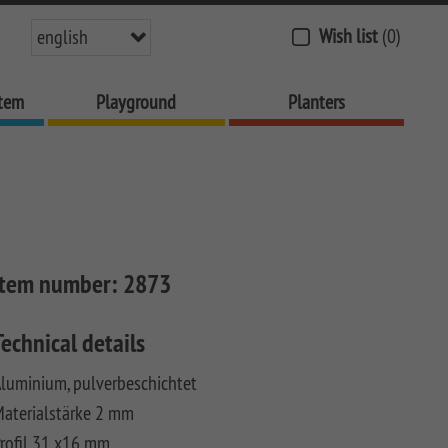
Wish list
(0)
english
stem
Playground
Planters
Item number:
2873
Technical details
luminium, pulverbeschichtet
aterialstärke 2 mm
rofil 31 x16 mm