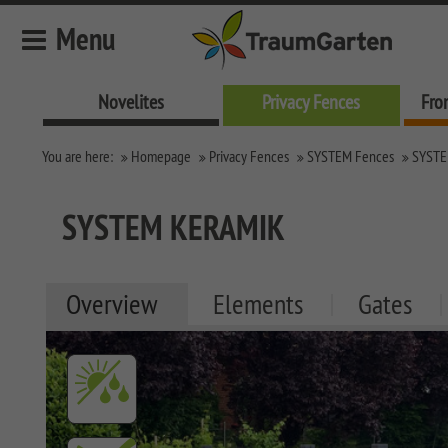
Menu
Novelites
Privacy Fences
Fro
Novelites
You are here:
Homepage
Privacy Fences
SYSTEM Fences
SYSTE
Privacy Fences
SYSTEM Fences
SYSTEM KERAMIK
SYSTEM KERAMIK
SYSTEM KERAMIK XL
Overview
Elements
Gates
SYSTEM BOARD XL
SYSTEM BOARD
SYSTEM GLAS