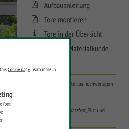
Aufbauanleitung
Tore montieren
Tore in der Übersicht
Keramik Materialkunde
FAQ
 this
Cookie page
. Learn more in
Pflegeleichte Elemente aus hochwertigem
Keramik
eting
e font
UV-beständig, hoch kratzfest, Pilz- und
be
schimmelresistent
er