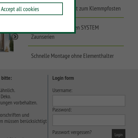
Winddicht, ohne Spalt zum Klemmpfosten
Accept all cookies
Kombinierbar mit allen SYSTEM
Zaunserien
Schnelle Montage ohne Elementhalter
 bitte:
Login form
ähnlich.
Username:
 Deko.
ungen vorbehalten.
Password:
orschriften und
n müssen berücksichtigt
Passwort vergessen?