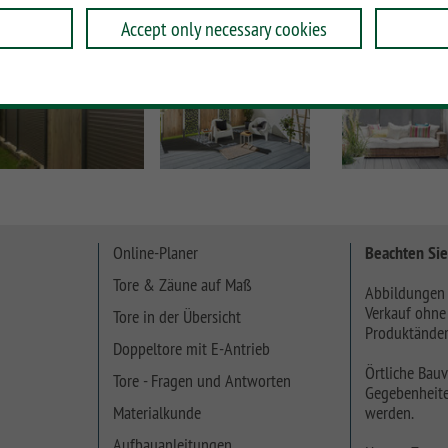
Accept only necessary cookies
Online-Planer
Beachten Sie
Tore & Zäune auf Maß
Abbildungen 
Verkauf ohne
Tore in der Übersicht
Produktänder
Doppeltore mit E-Antrieb
Örtliche Bauv
Tore - Fragen und Antworten
Gegebenheite
Materialkunde
werden.
Aufbauanleitungen