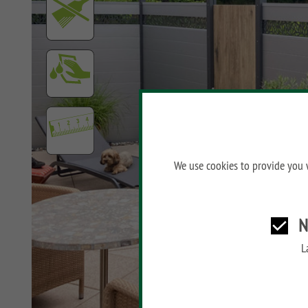
SYSTEM ALU XL
SYSTEM ALU PLUS
SYSTEM RHOMBUS
SYSTEM FLOW
SYSTEM NEO WPC
PLATINUM
SYSTEM WPC
We use cookies to provide you w
PLATINUM XL
SYSTEM WPC
PLATINUM
N
SYSTEM WPC XL
L
SYSTEM WPC CLASSIC
SYSTEM LICHT