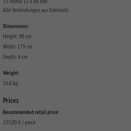
13 Profile 12 x 88 mm
FLOW
SYSTEM
ALU
Floor
Aufbauanleitungen
Alle Verbindungen aus Edelstahl
SYSTEM
RHOMBUS
XL
Planks
SYSTEM
WPC
HOLZ
NEO
XL
RAJA
Kataloge
Hardwood
Dimensions:
WPC
SYSTEM
WPC
Floor
PLATINUM
SYSTEM
HOLZ
ALU
Planks
Materialkunde
Height: 90 cm
WPC
XL
SYSTEM
CLASSIC
GRAZIA
Width: 179 cm
WPC
RAJA
Depth: 4 cm
PLATINUM
NEO
WPC
XL
DESIGN
Weight:
SYSTEM
ARZAGO
WPC
16.8 kg
PLATINUM
GADA
SYSTEM
XL
Prices
WPC
XL
BAMBU
Recommended retail price:
SYSTEM
LETTLAND
135,00
€
/ piece
WPC
&