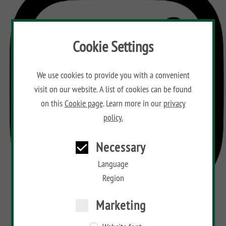
Aufbauanleitungen
Public
impregnated
XL
Fence
RAJA
WPC
Playgrounds
SYSTEM
Hardwood
Floor
Händlersuche
SYSTEM
NEO
AROS
Planks
WPC
HOLZ
Cookie Settings
Händlersuche
PLATINUM
RAJA
Bamboo
SYSTEM
ALU
Floor
Aufbauanleitungen
SYSTEM
RHOMBUS
XL
Planks
We use cookies to provide you with a convenient
WPC
HOLZ
visit on our website. A list of cookies can be found
XL
RAJA
Kataloge
Hardwood
SYSTEM
WPC
Floor
on this
Cookie page
. Learn more in our
privacy
SYSTEM
HOLZ
ALU
Planks
Materialkunde
policy.
WPC
XL
CLASSIC
GRAZIA
RAJA
Necessary
NEO
WPC
DESIGN
Language
Region
ARZAGO
GADA
Marketing
XL