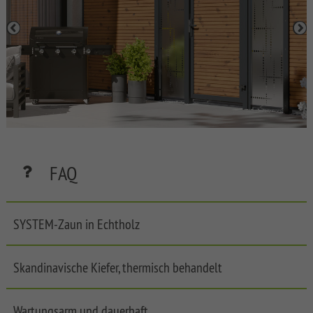
SYSTEM
BOARD
XL
SYSTEM
BOARD
SYSTEM
GLAS
SYSTEM
FAQ
ALU
XL
SYSTEM
SYSTEM-Zaun in Echtholz
ALU
PLUS
Skandinavische Kiefer, thermisch behandelt
SYSTEM
RHOMBUS
SYSTEM
Wartungsarm und dauerhaft