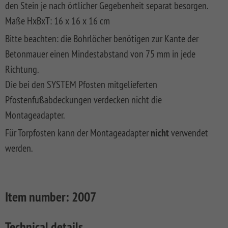
den Stein je nach örtlicher Gegebenheit separat besorgen.
FLOW
SYSTEM
ALU
Floor
Aufbauanleitungen
SYSTEM
RHOMBUS
XL
Planks
Maße HxBxT: 16 x 16 x 16 cm
SYSTEM
WPC
HOLZ
NEO
XL
Bitte beachten: die Bohrlöcher benötigen zur Kante der
RAJA
Kataloge
Hardwood
WPC
SYSTEM
WPC
Floor
Betonmauer einen Mindestabstand von 75 mm in jede
PLATINUM
SYSTEM
HOLZ
ALU
Planks
Materialkunde
WPC
Richtung.
XL
SYSTEM
CLASSIC
GRAZIA
Die bei den SYSTEM Pfosten mitgelieferten
WPC
RAJA
PLATINUM
NEO
Pfostenfußabdeckungen verdecken nicht die
WPC
XL
DESIGN
Montageadapter.
SYSTEM
ARZAGO
Für Torpfosten kann der Montageadapter
nicht
verwendet
WPC
werden.
PLATINUM
GADA
SYSTEM
XL
WPC
XL
BAMBU
Item number:
2007
SYSTEM
LETTLAND
WPC
&
Technical details