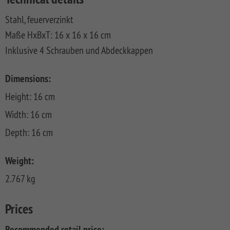
CLASSIC
Co
Stahl, feuerverzinkt
SYSTEM
LICHT
Maße HxBxT: 16 x 16 x 16 cm
Inklusive 4 Schrauben und Abdeckkappen
SYSTEM
NEO
HOLZ
Dimensions:
SYSTEM
Height: 16 cm
RHOMBUS
Width: 16 cm
HOLZ
Depth: 16 cm
SYSTEM
HOLZ
Weight:
2.767 kg
Prices
Recommended retail price: