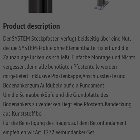
LONGLIFE
SQUADRA
WPC
LONGLIFE
Front
DREAMDECK
SYSTEM
ROMO
Privacy
Fences
CLEO
Garden
PRESTIGE
BINTO
Playground
BOARD
Fence
Fences
System
XL
DESIGN
Synthetic
LONGLIFE
Made
DREAMDECK
WINNETOO
Planters
Product description
SYSTEM
WPC
Mesh
CARA
Of
WPC
SYSTEM
RHOMBUS
ALU
Fences
XL
WPC
PLATINUM
WINNETOO
Thermoholz
Der SYSTEM Steckpfosten verfügt beidseitig über eine Nut,
BOARD
And
PRO
Pflanzkästen
SYSTEM
JUMBO
WEAVE
Softwood
LONGLIFE
Metal
DREAMDECK
die die SYSTEM-Profile ohne Elementhalter fixiert und die
SYSTEM
ALU
WPC
LÜX
Fences,
CARA
Wish
WPC
Sandboxes
Rhombus
Zaunanlage lückenlos schließt. Einfache Montage und Nichts
GLAS
XL
Coulour
SYSTEM
Wooden
BICOLOR
and
Planters
list
(0)
SYSTEM
WEAVE
Varnished
RHOMBUS
Front
Playground
Videos
vergessen, denn alle benötigten Pfostenteile werden
SYSTEM
SYSTEM
NEO
Front
Garden
DREAMDECK
Equipment
WPC
mitgeliefert. Inklusive Pfostenkappe, Abschlussleiste und
ALU
ALU
WPC
Softwood
Garden
Fences
WPC
Planters
Videos
XL
PLUS
PLATINUM
Fences,
Fence
PLUS
Playcenter
Bodenanker zum Aufdübeln auf ein Fundament.
VPI
KIBU
And
Softwood
Materialkunde
Um die Schraubenköpfe und die Grundplatte des
SYSTEM
SYSTEM
SYSTEM
SQUADRA
Thermo-
DREAMDECK
Swings
Planters
ALU
FLOW
WPC
Wood
Front
Holz
Lichtsystem
pressure
Bodenankers zu verdecken, liegt eine Pfostenfußabdeckung
PLUS
PLATINUM
Fences
Garden
Aufbauanleitungen
Public
impregnated
aus Kunststoff bei.
XL
Fence
RAJA
WPC
Playgrounds
SYSTEM
SYSTEM
Hardwood
Floor
Händlersuche
Für die Befestigung des Trägers auf dem Betonfundament
RHOMBUS
SYSTEM
NEO
AROS
Planks
empfehlen wir Art. 1272 Verbundanker-Set.
WPC
HOLZ
Händlersuche
SYSTEM
PLATINUM
RAJA
Bamboo