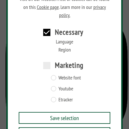
on this
Cookie page
. Learn more in our
privacy
policy.
Necessary
Language
Region
Marketing
Website font
Youtube
Etracker
Save selection