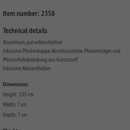
FLOW
SYSTEM
ALU
Floor
Aufbauanleitungen
SYSTEM
RHOMBUS
XL
Planks
Item number:
2358
SYSTEM
WPC
HOLZ
NEO
XL
RAJA
Kataloge
Hardwood
WPC
SYSTEM
WPC
Floor
Technical details
PLATINUM
SYSTEM
HOLZ
ALU
Planks
Materialkunde
WPC
XL
Aluminium, pulverbeschichtet
SYSTEM
CLASSIC
GRAZIA
Inklusive Pfostenkappe, Abschlussleiste, Pfostenträger und
WPC
RAJA
PLATINUM
NEO
WPC
Pfostenfußabdeckung aus Kunststoff
XL
DESIGN
Inklusive Abstandhalter
SYSTEM
ARZAGO
WPC
Dimensions:
PLATINUM
GADA
Height: 105 cm
SYSTEM
XL
WPC
Width: 7 cm
XL
BAMBU
Depth: 7 cm
SYSTEM
LETTLAND
WPC
&