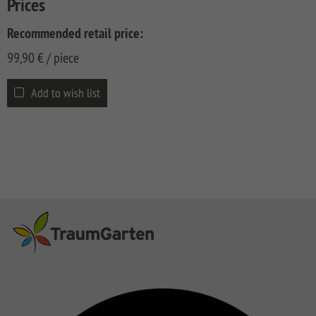
Prices
CLASSIC
Co
Recommended retail price:
SYSTEM
LICHT
99,90
€
/ piece
SYSTEM
NEO
Add to wish list
HOLZ
SYSTEM
RHOMBUS
HOLZ
SYSTEM
HOLZ