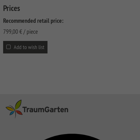
CLASSIC
Co
Prices
SYSTEM
Recommended retail price:
LICHT
799,00
€
/ piece
SYSTEM
NEO
HOLZ
Add to wish list
SYSTEM
RHOMBUS
HOLZ
SYSTEM
HOLZ