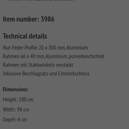
FLOW
SYSTEM
ALU
Floor
Aufbauanleitungen
SYSTEM
RHOMBUS
XL
Planks
SYSTEM
WPC
HOLZ
Item number:
3986
NEO
XL
RAJA
Kataloge
Hardwood
WPC
SYSTEM
WPC
Floor
PLATINUM
SYSTEM
HOLZ
ALU
Planks
Technical details
Materialkunde
WPC
XL
SYSTEM
CLASSIC
GRAZIA
Nut-Feder-Profile 20 x 300 mm, Aluminium
WPC
RAJA
Rahmen 66 x 40 mm, Aluminium, pulverbeschichtet
PLATINUM
NEO
WPC
XL
DESIGN
Rahmen mit Stahlwinkeln verstärkt
Inklusive Beschlagsatz und Einsteckschloss
SYSTEM
ARZAGO
WPC
PLATINUM
GADA
Dimensions:
SYSTEM
XL
Height: 180 cm
WPC
XL
BAMBU
Width: 98 cm
Depth: 4 cm
SYSTEM
LETTLAND
WPC
&