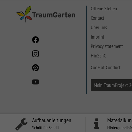
SYSTEM NEO HOLZ
Offene Stellen
LETTLAND & Co
SYSTEM RHOMBUS
Contact
HOLZ
Über uns
SYSTEM HOLZ
Imprint
Privacy statement
HinSchG
Code of Conduct
Mein TraumProjekt 
Aufbauanleitungen
Materialku
Schritt für Schritt
Hintergrundinf