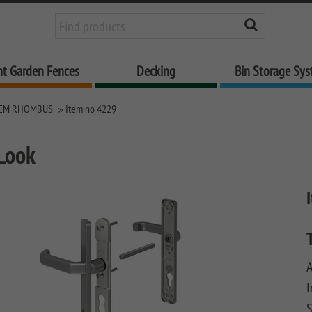
nt Garden Fences
Decking
Bin Storage Sy
EM RHOMBUS
Item no 4229
 Look
I