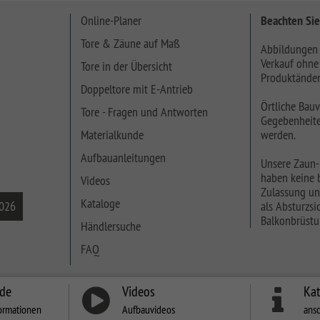
Online-Planer
Beachten Sie
Tore & Zäune auf Maß
Abbildungen 
Verkauf ohne
Tore in der Übersicht
Produktänder
Doppeltore mit E-Antrieb
Örtliche Bauv
Tore - Fragen und Antworten
Gegebenheite
Materialkunde
werden.
Aufbauanleitungen
Unsere Zaun-
haben keine b
Videos
Zulassung un
Kataloge
2026
als Absturzsic
Balkonbrüstu
Händlersuche
FAQ
nde
Videos
Ka
ormationen
Aufbauvideos
ans