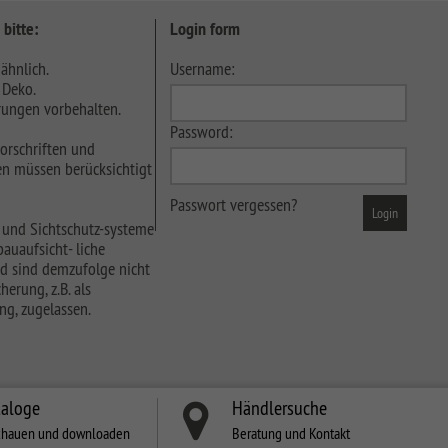
 bitte:
Login form
ähnlich.
Username:
 Deko.
ungen vorbehalten.
Password:
orschriften und
n müssen berücksichtigt
Passwort vergessen?
 und Sichtschutz-systeme
auaufsicht- liche
d sind demzufolge nicht
herung, z.B. als
ng, zugelassen.
taloge
Händlersuche
chauen und downloaden
Beratung und Kontakt