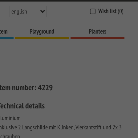
Wish list
(0)
english
stem
Playground
Planters
Item number:
4229
Technical details
Aluminium
nklusive 2 Langschilde mit Klinken, Vierkantstift und 2x 3
Schrauben