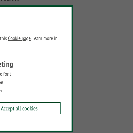
aße Langschild: 245 x 35 x 10 mm
Weight:
.8 kg
 this
Cookie page
. Learn more in
Prices
eting
Recommended retail price:
89,90
€
/ piece
e font
be
Add to wish list
er
Accept all cookies