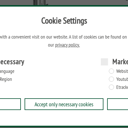
M
Cookie Settings
0
ith a convenient visit on our website. A list of cookies can be found on
our
privacy policy.
on 40 bis max. 50 mm geeignet.
ecessary
Mark
nbohrung.
anguage
Websit
Region
Youtu
Etrack
Accept only necessary cookies