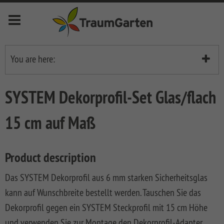
Menu
deutsch
english
français
nederlands
You are here:
Homepage
Novelites
SYSTEM Dekorprofil-Set Glas/flach
Privacy Fences
Privacy
Fences
SYSTEM Fences
15 cm auf Maß
SYSTEM WPC PLATINUM
SYSTEM
Front
Fences
Garden
Item no 4540
Product description
Fences
SYSTEM
LONGLIFE
KERAMIK
Fences
LONGLIFE
Decking
Das SYSTEM Dekorprofil aus 6 mm starken Sicherheitsglas
Front
kann auf Wunschbreite bestellt werden. Tauschen Sie das
SYSTEM
LONGLIFE
Metal
Garden
DREAMDECK
Bin
KERAMIK
RIVA
Fences
Fences
ALU
Storage
Dekorprofil gegen ein SYSTEM Steckprofil mit 15 cm Höhe
XL
System
und verwenden Sie zur Montage den Dekorprofil-Adapter.