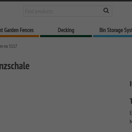
nt Garden Fences
Decking
Bin Storage Sy
em no 5117
anzschale
E