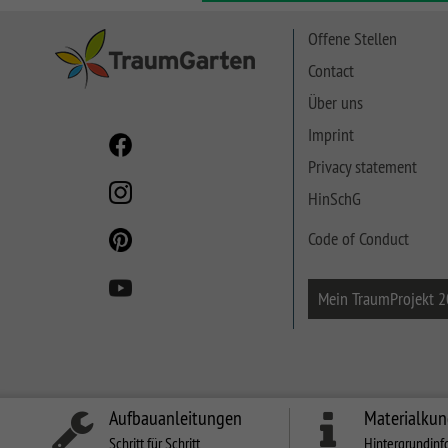
SYSTEM NEO HOLZ
LETTLAND & Co
Offene Stellen
SYSTEM RHOMBUS
Contact
HOLZ
Über uns
SYSTEM HOLZ
Imprint
Privacy statement
HinSchG
Code of Conduct
Mein TraumProjekt 
Aufbauanleitungen
Materialku
Schritt für Schritt
Hintergrundinf