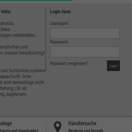
 bitte:
Login form
ähnlich.
Username:
 Deko.
ungen vorbehalten.
Password:
orschriften und
n müssen berücksichtigt
Passwort vergessen?
 und Sichtschutz-systeme
auaufsicht- liche
d sind demzufolge nicht
herung, z.B. als
ng, zugelassen.
taloge
Händlersuche
chauen und downloaden
Beratung und Kontakt