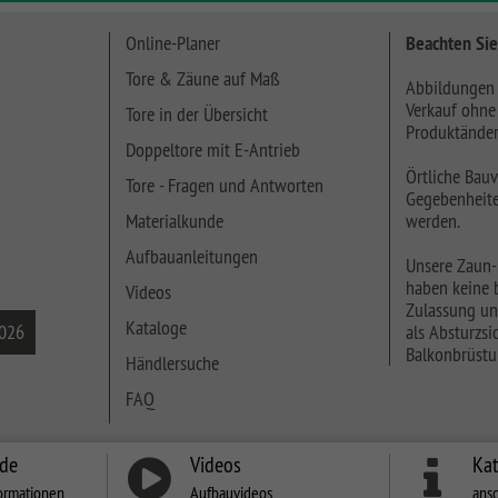
Online-Planer
Beachten Sie
Tore & Zäune auf Maß
Abbildungen 
Verkauf ohne
Tore in der Übersicht
Produktänder
Doppeltore mit E-Antrieb
Örtliche Bauv
Tore - Fragen und Antworten
Gegebenheite
Materialkunde
werden.
Aufbauanleitungen
Unsere Zaun-
haben keine b
Videos
Zulassung un
Kataloge
2026
als Absturzsic
Balkonbrüstu
Händlersuche
FAQ
nde
Videos
Ka
ormationen
Aufbauvideos
ans