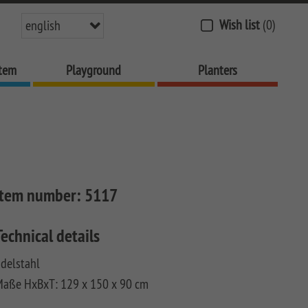
Wish list
(0)
english
stem
Playground
Planters
Item number:
5117
Technical details
delstahl
Maße HxBxT: 129 x 150 x 90 cm