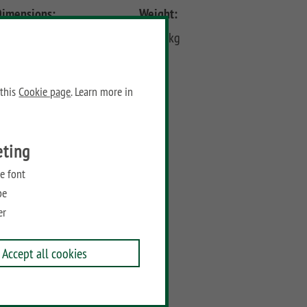
Dimensions:
Weight:
eight: 129 cm
105.5 kg
Width: 150 cm
Depth: 90 cm
 this
Cookie page
. Learn more in
Prices
eting
Recommended retail price:
e font
1749,00
€
/ piece
be
Add to wish list
er
Accept all cookies