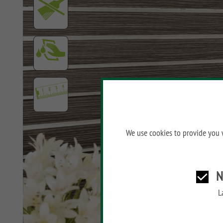
SYSTEM ALU XL
SYSTEM ALU PLUS
SYSTEM RHOMBUS
SYSTEM FLOW
SYSTEM NEO WPC
PLATINUM
SYSTEM WPC
PLATINUM XL
We use cookies to provide you w
SYSTEM WPC
PLATINUM
SYSTEM WPC XL
N
SYSTEM WPC CLASSIC
L
SYSTEM LICHT