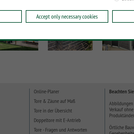
Accept only necessary cookies
Online-Planer
Beachten Sie
Tore & Zäune auf Maß
Abbildungen 
Verkauf ohne
Tore in der Übersicht
Produktänder
Doppeltore mit E-Antrieb
Örtliche Bauv
Tore - Fragen und Antworten
Gegebenheite