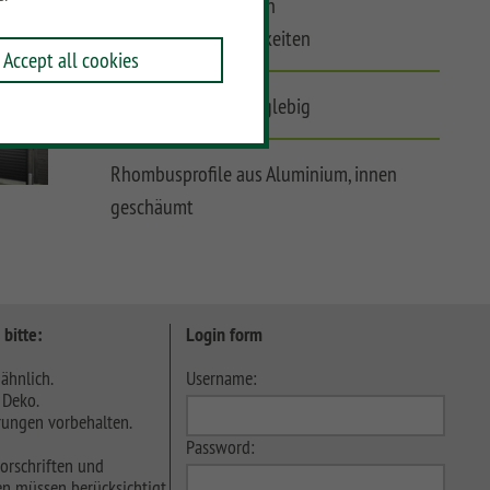
Modulzaun mit vielen
Gestaltungsmöglichkeiten
Accept all cookies
Pflegeleicht und langlebig
Rhombusprofile aus Aluminium, innen
geschäumt
 bitte:
Login form
ähnlich.
Username:
 Deko.
ungen vorbehalten.
Password:
orschriften und
n müssen berücksichtigt