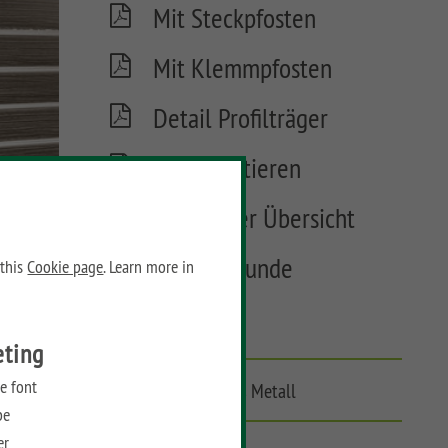
Mit Steckpfosten
Mit Klemmpfosten
Detail Profilträger
Tore montieren
Tore in der Übersicht
Materialkunde
 this
Cookie page
. Learn more in
FAQ
eting
e font
Ein Holzklassiker aus Metall
be
er