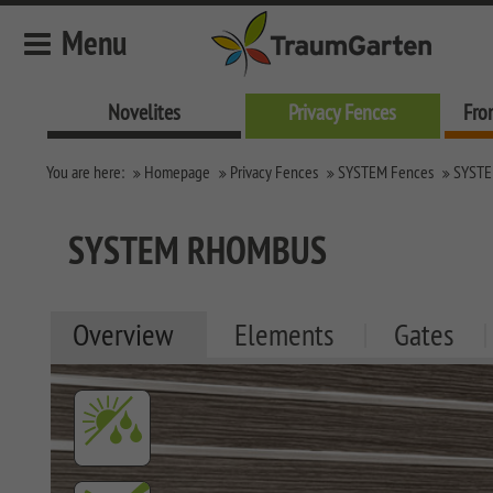
Menu
Novelites
Privacy Fences
Fro
Novelites
You are here:
Homepage
Privacy Fences
SYSTEM Fences
SYST
Privacy Fences
SYSTEM Fences
SYSTEM RHOMBUS
SYSTEM KERAMIK
SYSTEM KERAMIK XL
Overview
Elements
Gates
SYSTEM BOARD XL
SYSTEM BOARD
SYSTEM GLAS