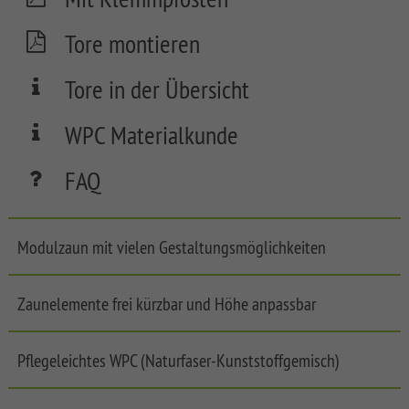
FLOW
Tore montieren
SYSTEM
NEO
Tore in der Übersicht
WPC
PLATINUM
WPC Materialkunde
SYSTEM
WPC
FAQ
PLATINUM
XL
SYSTEM
Modulzaun mit vielen Gestaltungsmöglichkeiten
WPC
PLATINUM
Zaunelemente frei kürzbar und Höhe anpassbar
SYSTEM
WPC
XL
Front
Pflegeleichtes WPC (Naturfaser-Kunststoffgemisch)
Garden
SYSTEM
Fences
WPC
LONGLIFE