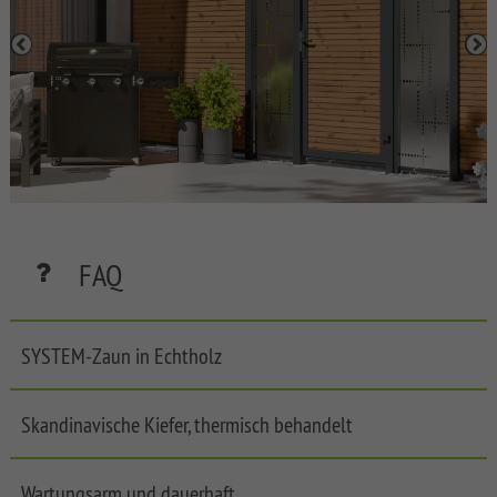
SYSTEM
BOARD
XL
SYSTEM
BOARD
SYSTEM
GLAS
SYSTEM
FAQ
ALU
XL
SYSTEM
SYSTEM-Zaun in Echtholz
ALU
PLUS
Skandinavische Kiefer, thermisch behandelt
SYSTEM
RHOMBUS
SYSTEM
Wartungsarm und dauerhaft