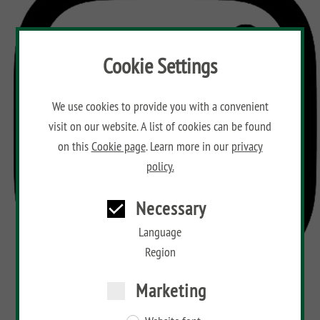
Aufbauanleitungen
Public
impregnated
XL
Fence
RAJA
WPC
Playgrounds
SYSTEM
Hardwood
Floor
Händlersuche
SYSTEM
NEO
AROS
Planks
WPC
HOLZ
Cookie Settings
Händlersuche
PLATINUM
RAJA
Bamboo
SYSTEM
ALU
Floor
Aufbauanleitungen
SYSTEM
RHOMBUS
XL
Planks
We use cookies to provide you with a convenient
WPC
HOLZ
visit on our website. A list of cookies can be found
XL
RAJA
Kataloge
Hardwood
SYSTEM
WPC
Floor
on this
Cookie page
. Learn more in our
privacy
SYSTEM
HOLZ
ALU
Planks
Materialkunde
policy.
WPC
XL
CLASSIC
GRAZIA
RAJA
Necessary
NEO
WPC
DESIGN
Language
Region
ARZAGO
GADA
Marketing
XL