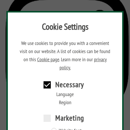
Aufbauanleitungen
Public
impregnated
Fence
RAJA
WPC
Playgrounds
Hardwood
Floor
Händlersuche
AROS
Planks
Cookie Settings
Händlersuche
RAJA
Bamboo
ALU
Floor
Aufbauanleitungen
XL
Planks
We use cookies to provide you with a convenient
visit on our website. A list of cookies can be found
RAJA
Kataloge
Hardwood
WPC
Floor
on this
Cookie page
. Learn more in our
privacy
ALU
Planks
Materialkunde
policy.
XL
RAJA
Necessary
WPC
Language
Region
Marketing