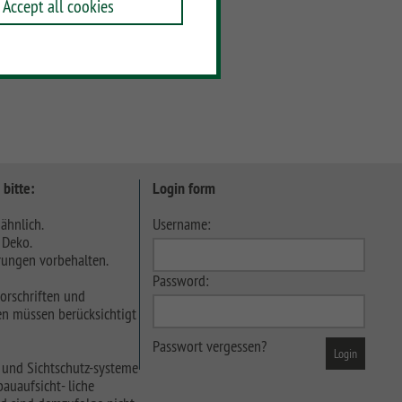
Accept all cookies
 bitte:
Login form
ähnlich.
Username:
 Deko.
ungen vorbehalten.
Password:
orschriften und
n müssen berücksichtigt
Passwort vergessen?
 und Sichtschutz-systeme
auaufsicht- liche