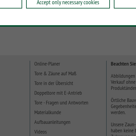
Accept only necessary cookies
Online-Planer
Beachten Sie
Tore & Zäune auf Maß
Abbildungen 
Verkauf ohne
Tore in der Übersicht
Produktänder
Doppeltore mit E-Antrieb
Örtliche Bauv
Tore - Fragen und Antworten
Gegebenheite
Materialkunde
werden.
Aufbauanleitungen
Unsere Zaun-
haben keine b
Videos