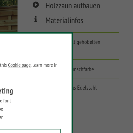
Holzzaun aufbauen
Materialinfos
KDI-Zaun mit geriffelt gehobelten
Lamellen
 this
Cookie page
. Learn more in
Streichbar in Ihrer Wunschfarbe
Alle Verbindungen aus Edelstahl
eting
e font
be
er