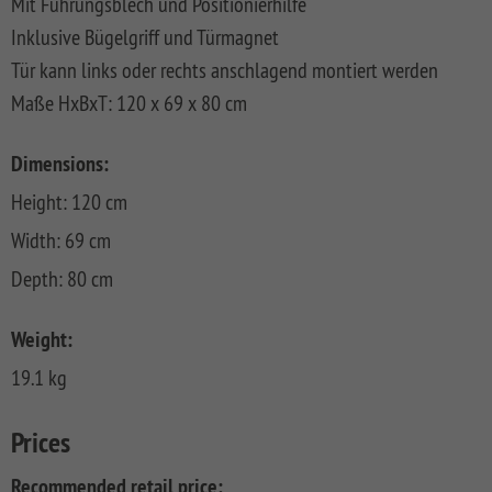
Mit Führungsblech und Positionierhilfe
FLOW
SYSTEM
ALU
Floor
Aufbauanleitungen
Inklusive Bügelgriff und Türmagnet
SYSTEM
RHOMBUS
XL
Planks
SYSTEM
WPC
HOLZ
Tür kann links oder rechts anschlagend montiert werden
NEO
XL
RAJA
Kataloge
Hardwood
Maße HxBxT: 120 x 69 x 80 cm
WPC
SYSTEM
WPC
Floor
PLATINUM
SYSTEM
HOLZ
ALU
Planks
Materialkunde
WPC
XL
Dimensions:
SYSTEM
CLASSIC
GRAZIA
WPC
RAJA
Height: 120 cm
PLATINUM
NEO
WPC
XL
DESIGN
Width: 69 cm
Depth: 80 cm
SYSTEM
ARZAGO
WPC
PLATINUM
GADA
Weight:
SYSTEM
XL
19.1 kg
WPC
XL
BAMBU
Prices
SYSTEM
LETTLAND
WPC
&
Recommended retail price: