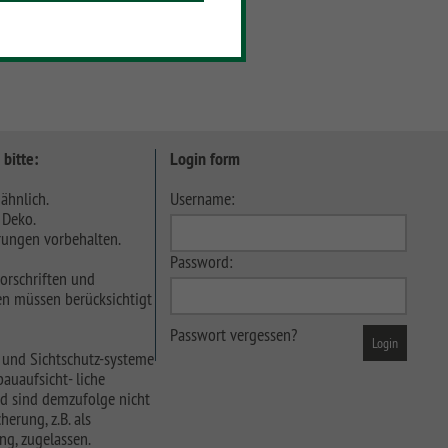
 bitte:
Login form
ähnlich.
Username:
 Deko.
ungen vorbehalten.
Password:
orschriften und
n müssen berücksichtigt
Passwort vergessen?
 und Sichtschutz-systeme
auaufsicht- liche
d sind demzufolge nicht
herung, z.B. als
ng, zugelassen.