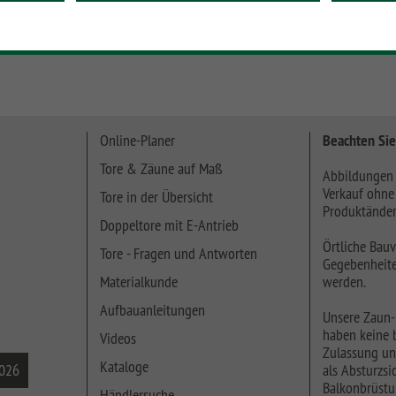
Online-Planer
Beachten Sie
Tore & Zäune auf Maß
Abbildungen 
Verkauf ohne
Tore in der Übersicht
Produktänder
Doppeltore mit E-Antrieb
Örtliche Bauv
Tore - Fragen und Antworten
Gegebenheite
Materialkunde
werden.
Aufbauanleitungen
Unsere Zaun-
haben keine b
Videos
Zulassung un
Kataloge
2026
als Absturzsic
Balkonbrüstu
Händlersuche