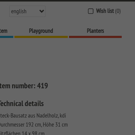
Wish list
(0)
english
stem
Playground
Planters
Item number:
419
Technical details
teck-Bausatz aus Nadelholz, kdi
Durchmesser 192 cm, Höhe 31 cm
itzflächen 14 x 98 cm