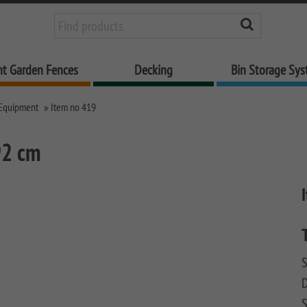
nt Garden Fences
Decking
Bin Storage Sy
 Equipment
Item no 419
92 cm
S
S