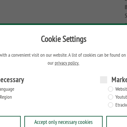
B
S
c
Cookie Settings
H
ckimprägnierten Nadelholz. Für die Füllung werden ca.
ith a convenient visit on our website. A list of cookies can be found on
our
privacy policy.
ecessary
Mark
anguage
Websit
Region
Youtu
Etrack
Accept only necessary cookies